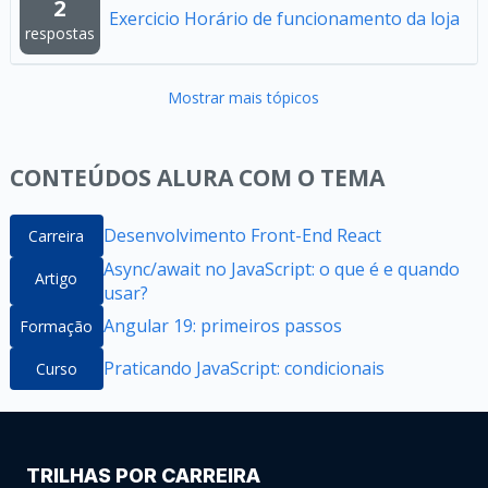
2
Exercicio Horário de funcionamento da loja
respostas
Mostrar mais tópicos
CONTEÚDOS ALURA COM O TEMA
Desenvolvimento Front-End React
Carreira
Async/await no JavaScript: o que é e quando
Artigo
usar?
Angular 19: primeiros passos
Formação
Praticando JavaScript: condicionais
Curso
TRILHAS POR CARREIRA