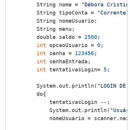
        String nome = 
"Débora Cristin
        String tipoConta = 
"Corrente"
        String nomeUsuario;

        String menu;

        double saldo = 
2500
;

int
 opcaoUsuario = 
0
;

int
 senha = 
123456
;

int
 senhaEntrada;

int
 tentativasLogin= 
5
;

        System.out.println(
"LOGIN DE 
        do{

            tentativasLogin --;

            System.out.println(
"Usuár
            nomeUsuario = scanner.next