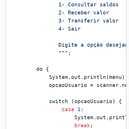
               1- Consultar saldos

               2- Receber valor

               3- Transferir valor

               4- Sair

               Digite a opção desejada
               """
;

        do {

            System.out.println(menu);

            opcaoUsuario = scanner.nex
            switch (opcaoUsuario) {

case
1
:

                    System.out.printl
break
;
