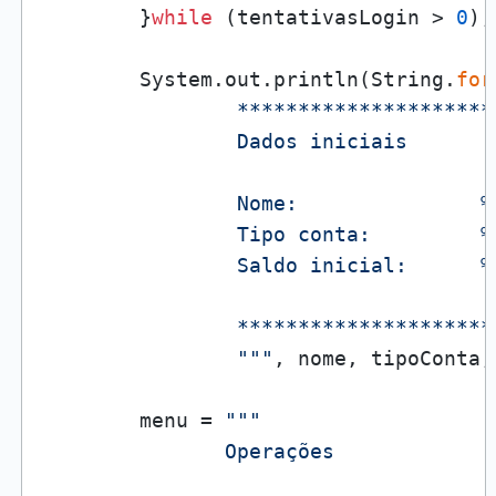
        }
while
 (tentativasLogin > 
0
);

        System.out.println(String.
for
                *********************
                Dados iniciais

                Nome:               %s
                Tipo conta:         %s
                Saldo inicial:      %.
                *********************
                """
, nome, tipoConta,
        menu = 
"""

               Operações
