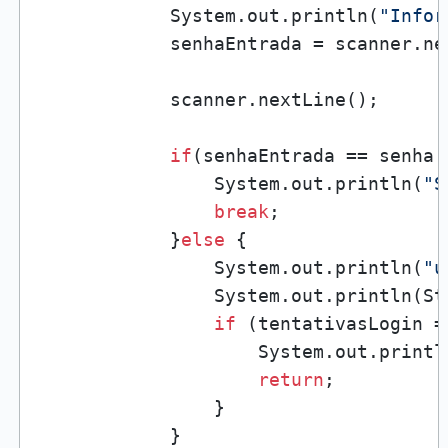
            System.out.println(
"Infor
            senhaEntrada = scanner.nex
            scanner.nextLine();

if
(senhaEntrada == senha 
                System.out.println(
"S
break
;

            }
else
 {

                System.out.println(
"u
                System.out.println(St
if
 (tentativasLogin =
                    System.out.printl
return
;

                }

            }
