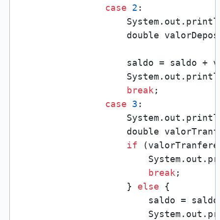
case
2
:

                    System.out.printl
                    double valorDepos
                    saldo = saldo + va
                    System.out.printl
break
;

case
3
:

                    System.out.printl
                    double valorTranf
if
 (valorTranfere
                        System.out.pr
break
;

                    } 
else
 {

                        saldo = saldo
                        System.out.pr