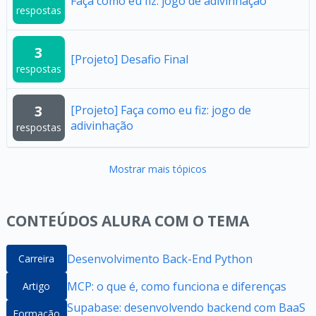
Faça como eu fiz: jogo de adivinhação
respostas
3
[Projeto] Desafio Final
respostas
3
[Projeto] Faça como eu fiz: jogo de
adivinhação
respostas
Mostrar mais tópicos
CONTEÚDOS ALURA COM O TEMA
Desenvolvimento Back-End Python
Carreira
MCP: o que é, como funciona e diferenças
Artigo
Supabase: desenvolvendo backend com BaaS
Formação