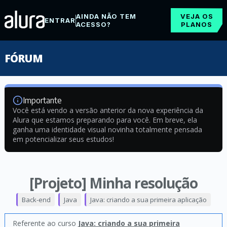
AINDA NÃO TEM
VEJA OS
ENTRAR
ACESSO?
PLANOS
FÓRUM
Importante
Você está vendo a versão anterior da nova experiência da
Alura que estamos preparando para você. Em breve, ela
ganha uma identidade visual novinha totalmente pensada
em potencializar seus estudos!
[Projeto] Minha resolução
Back-end
Java
Java: criando a sua primeira aplicação
Referente ao curso
Java: criando a sua primeira