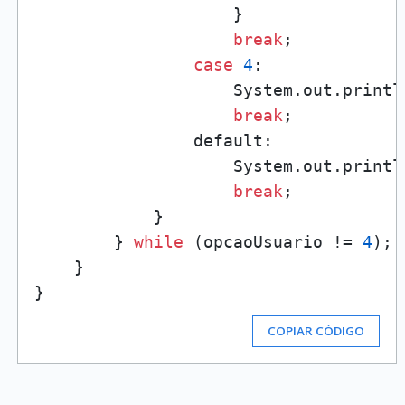
                    }

break
;

case
4
:

                    System.out.printl
break
;

                default:

                    System.out.printl
break
;

            }

        } 
while
 (opcaoUsuario != 
4
);

    }

COPIAR CÓDIGO