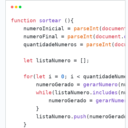
function
sortear
 (){

    numeroInicial = 
parseInt
(
document
    numeroFinal = 
parseInt
(
document
.
q
    quantidadeNumeros = 
parseInt
(
docu
let
 listaNumero = [];

for
(
let
 i = 
0
; i < quantidadeNume
        numeroGerado = 
gerarNumero
(nu
while
(listaNumero.
includes
(nu
            numeroGerado = 
gerarNumer
        }

        listaNumero.
push
(numeroGerado)
    }
