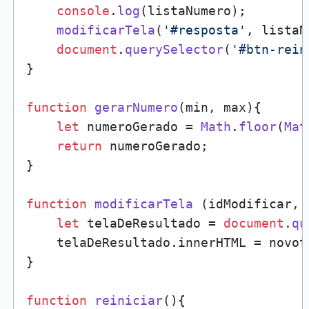
console
.
log
(listaNumero);

modificarTela
(
'#resposta'
, listaN
document
.
querySelector
(
'#btn-rein
}

function
gerarNumero
(
min, max
){

let
 numeroGerado = 
Math
.
floor
(
Mat
return
 numeroGerado;

}

function
modificarTela
 (idModificar, 
let
 telaDeResultado = 
document
.
qu
    telaDeResultado.
innerHTML
 = novot
}

function
reiniciar
(
){
