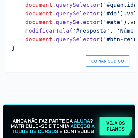
document
.
querySelector
(
'#quantida
document
.
querySelector
(
'#de'
).
val
document
.
querySelector
(
'#ate'
).
va
modificarTela
(
'#resposta'
, 
'Númer
document
.
querySelector
(
'#btn-rein
COPIAR CÓDIGO
AINDA NÃO FAZ PARTE DA
ALURA
?
VEJA OS
MATRICULE-SE E TENHA
ACESSO A
PLANOS
TODOS OS CURSOS
E CONTEÚDOS