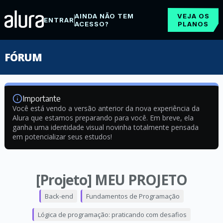
AINDA NÃO TEM
VEJA OS
ENTRAR
ACESSO?
PLANOS
FÓRUM
Importante
Você está vendo a versão anterior da nova experiência da
Alura que estamos preparando para você. Em breve, ela
ganha uma identidade visual novinha totalmente pensada
em potencializar seus estudos!
[Projeto] MEU PROJETO
Back-end
Fundamentos de Programação
Lógica de programação: praticando com desafios