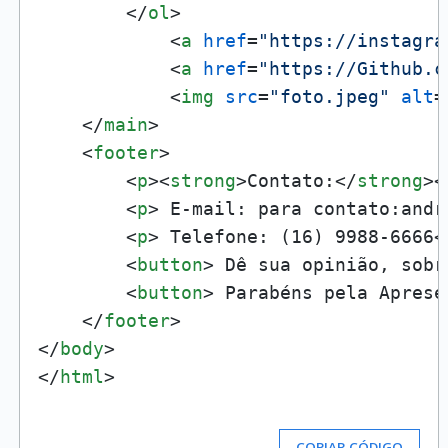
</
ol
>
<
a
href
=
"https://instagra
<
a
href
=
"https://Github.c
<
img
src
=
"foto.jpeg"
alt
=
</
main
>
<
footer
>
<
p
>
<
strong
>
Contato:
</
strong
>
<
<
p
>
 E-mail: para contato:andr
<
p
>
 Telefone: (16) 9988-6666
<
<
button
>
 Dê sua opinião, sobr
<
button
>
 Parabéns pela Aprese
</
footer
>
</
body
>
</
html
>
COPIAR CÓDIGO