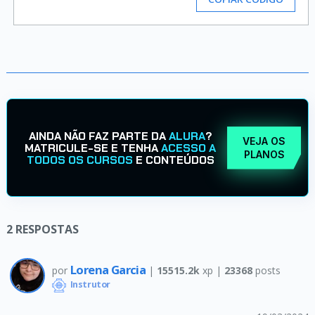
AINDA NÃO FAZ PARTE DA
ALURA
?
VEJA OS
MATRICULE-SE E TENHA
ACESSO A
PLANOS
TODOS OS CURSOS
E CONTEÚDOS
2
RESPOSTAS
Lorena Garcia
por
|
15515.2k
xp |
23368
posts
Instrutor