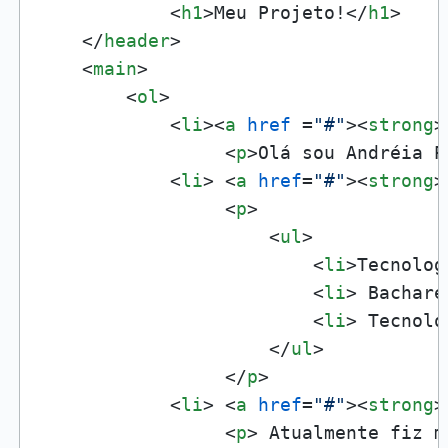
<
h1
>
Meu Projeto!
</
h1
>
</
header
>
<
main
>
<
ol
>
<
li
>
<
a
href
 =
"#"
>
<
strong
>
<
p
>
Olá sou Andréia P
<
li
>
<
a
href
=
"#"
>
<
strong
>
<
p
>
<
ul
>
<
li
>
Tecnolog
<
li
>
 Bachare
<
li
>
 Tecnolo
</
ul
>
</
p
>
<
li
>
<
a
href
=
"#"
>
<
strong
>
<
p
>
 Atualmente fiz m