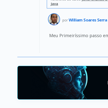
Java
William Soares Serra
por
Meu Primeiríssimo passo em 