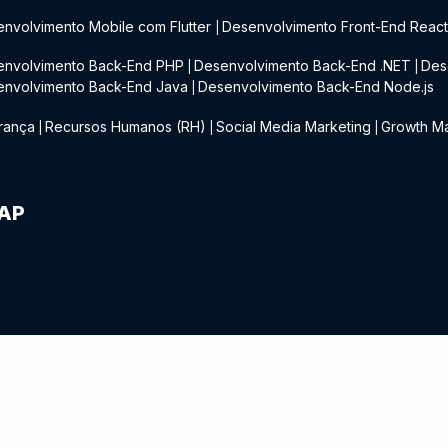
nvolvimento Mobile com Flutter
Desenvolvimento Front-End Reac
|
envolvimento Back-End PHP
Desenvolvimento Back-End .NET
Des
|
|
envolvimento Back-End Java
Desenvolvimento Back-End Node.js
|
rança
Recursos Humanos (RH)
Social Media Marketing
Growth Ma
|
|
|
IAP