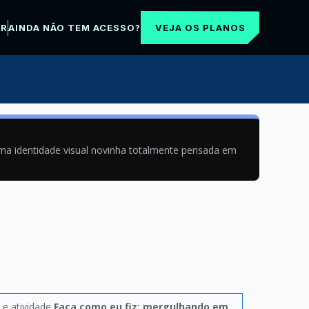
VEJA OS PLANOS
AR
AINDA NÃO TEM ACESSO?
uma identidade visual novinha totalmente pensada em
e atividade
Faça como eu fiz: mergulhando em