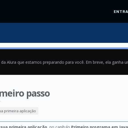
ENTR
a da Alura que estamos preparando para você. Em breve, ela ganha 
imeiro passo
4
ua primeira aplicação
 sua primeira aplicação
, no capítulo
Primeiro programa em Java