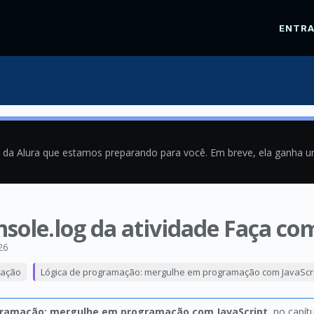
ENTR
a da Alura que estamos preparando para você. Em breve, ela ganha 
sole.log da atividade Faça com
26
mação
Lógica de programação: mergulhe em programação com JavaScr
gramação: mergulhe em programação com JavaScript
, no capít