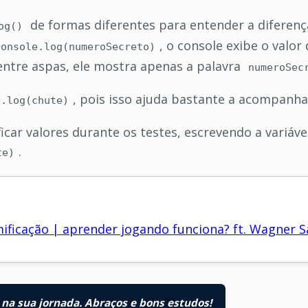
de formas diferentes para entender a diferença
og()
, o console exibe o valor 
console.log(numeroSecreto)
 entre aspas, ele mostra apenas a palavra
numeroSec
, pois isso ajuda bastante a acompanhar
e.log(chute)
ficar valores durante os testes, escrevendo a variá
.
te)
icação | aprender jogando funciona? ft. Wagner S
na sua jornada. Abraços e bons estudos!