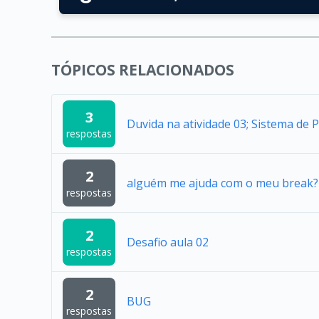
TÓPICOS RELACIONADOS
3
Duvida na atividade 03; Sistema de 
respostas
2
alguém me ajuda com o meu break?
respostas
2
Desafio aula 02
respostas
2
BUG
respostas