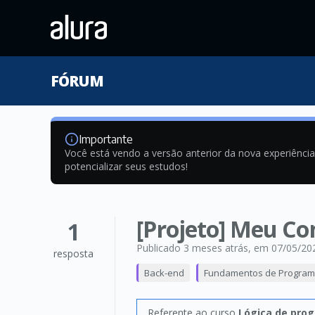
FÓRUM
Importante
Você está vendo a versão anterior da nova experiênci
potencializar seus estudos!
[Projeto] Meu Con
1
Publicado 3 meses atrás
, em 07/05/20
resposta
Back-end
Fundamentos de Progra
Referente ao curso
Lógica de pro