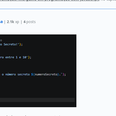
ha
|
2.1k
xp |
4
posts