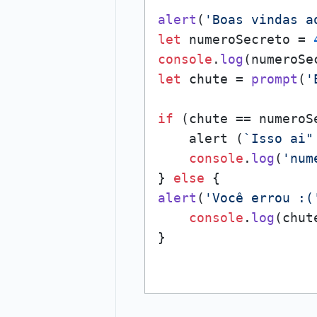
alert
(
'Boas vindas a
let
 numeroSecreto = 
console
.
log
let
 chute = 
prompt
(
'
if
 (chute == numeroSe
    alert (
`Isso ai"
console
.
log
(
'num
} 
else
alert
(
'Você errou :(
console
.
log
(chute