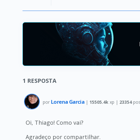
1
RESPOSTA
Lorena Garcia
por
|
15505.4k
xp |
23354
pos
Oi, Thiago! Como vai?
Agradeço por compartilhar.