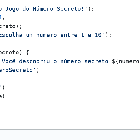
o Jogo do Número Secreto!'
4
Escolha um número entre 1 e 10'
);

creto) {

 Você descobriu o número secreto 
${numero
eroSecreto'
)

'
)

)
