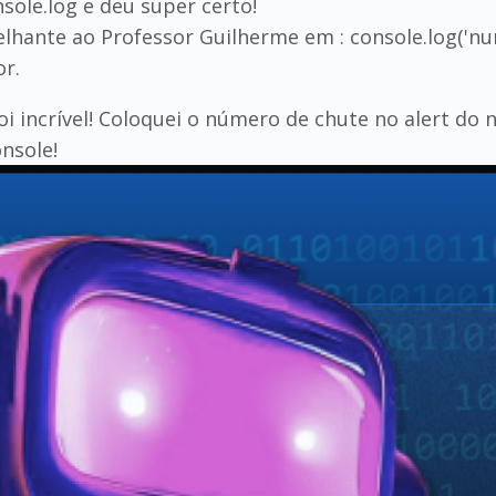
sole.log e deu super certo!
lhante ao Professor Guilherme em : console.log('n
r.
foi incrível! Coloquei o número de chute no alert d
nsole!