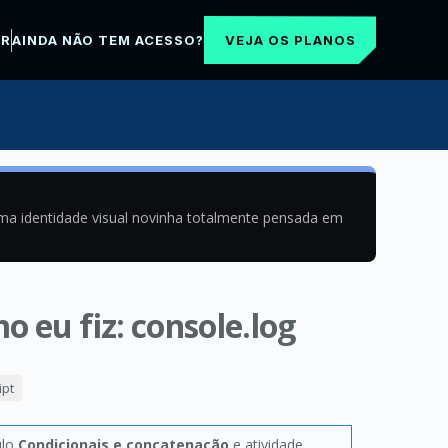
VEJA OS PLANOS
AR
AINDA NÃO TEM ACESSO?
uma identidade visual novinha totalmente pensada em
o eu fiz: console.log
ipt
ulo
Condicionais e concatenação
e atividade