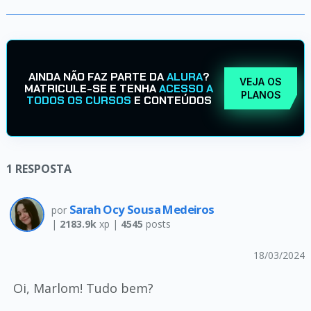
AINDA NÃO FAZ PARTE DA
ALURA
?
VEJA OS
MATRICULE-SE E TENHA
ACESSO A
PLANOS
TODOS OS CURSOS
E CONTEÚDOS
1
RESPOSTA
Sarah Ocy Sousa Medeiros
por
|
2183.9k
xp |
4545
posts
18/03/2024
Oi, Marlom! Tudo bem?