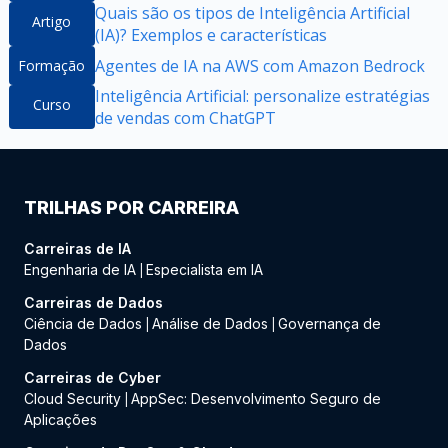
Quais são os tipos de Inteligência Artificial
Artigo
(IA)? Exemplos e características
Agentes de IA na AWS com Amazon Bedrock
Formação
Inteligência Artificial: personalize estratégias
Curso
de vendas com ChatGPT
TRILHAS POR CARREIRA
Carreiras de IA
Engenharia de IA
Especialista em IA
|
Carreiras de Dados
Ciência de Dados
Análise de Dados
Governança de
|
|
Dados
Carreiras de Cyber
Cloud Security
AppSec: Desenvolvimento Seguro de
|
Aplicações