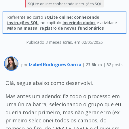
SQLite online: conhecendo instruções SQL
Referente ao curso
SQLite online: conhecendo
instruções SQL
, no capítulo
Inserindo dados
e atividade
Mão na massa: registro de novos funcionários
Publicado 3 meses atrás
, em 02/05/2026
Izabel Rodrigues Garcia
por
|
23.8k
xp |
32
posts
Olá, segue abaixo como desenvolvi.
Mas antes um adendo: fiz todo o processo em
uma única barra, selecionando o grupo que eu
queria rodar primeiro, mas não gerar erro (ex:
primeiro selecionei todos os campos, do
começo ao fim, do CREATE TABLE e cliquei em