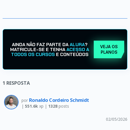
AINDA NÃO FAZ PARTE DA
ALURA
?
VEJA OS
MATRICULE-SE E TENHA
ACESSO A
PLANOS
TODOS OS CURSOS
E CONTEÚDOS
1
RESPOSTA
Ronaldo Cordeiro Schmidt
por
|
551.6k
xp |
1328
posts
02/05/2026