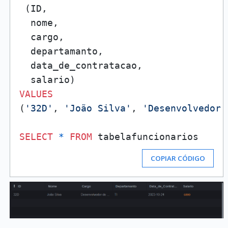
 (ID,

  nome,

  cargo,

  departamanto,

  data_de_contratacao,

VALUES
(
'32D'
, 
'João Silva'
, 
'Desenvolvedor 
SELECT
*
FROM
COPIAR CÓDIGO