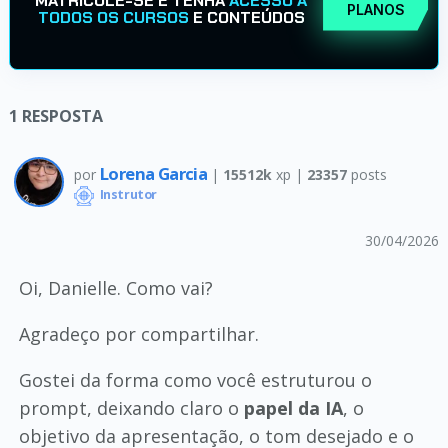
MATRICULE-SE E TENHA
ACESSO A
PLANOS
TODOS OS CURSOS
E CONTEÚDOS
1
RESPOSTA
Lorena Garcia
por
|
15512k
xp |
23357
posts
Instrutor
30/04/2026
Oi, Danielle. Como vai?
Agradeço por compartilhar.
Gostei da forma como você estruturou o
prompt, deixando claro o
papel da IA
, o
objetivo da apresentação, o tom desejado e o