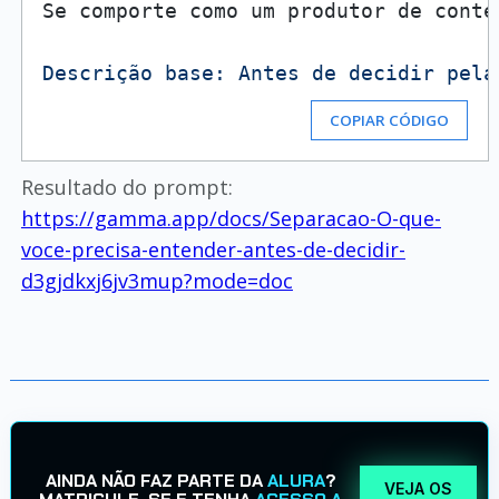
Se comporte como um produtor de conte
Descrição base: Antes de decidir pela
COPIAR CÓDIGO
Resultado do prompt:
https://gamma.app/docs/Separacao-O-que-
voce-precisa-entender-antes-de-decidir-
d3gjdkxj6jv3mup?mode=doc
AINDA NÃO FAZ PARTE DA
ALURA
?
VEJA OS