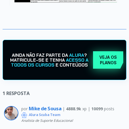
AINDA NÃO FAZ PARTE DA
ALURA
?
VEJA OS
MATRICULE-SE E TENHA
ACESSO A
PLANOS
TODOS OS CURSOS
E CONTEÚDOS
1
RESPOSTA
Mike de Sousa
por
|
4888.9k
xp |
10099
posts
Alura Scuba Team
Analista de Suporte Educacional