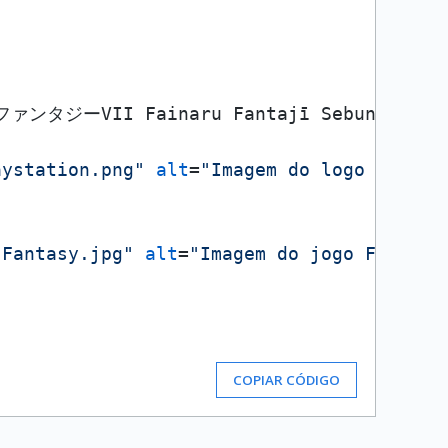
タジーVII Fainaru Fantajī Sebun?) é um jog
aystation.png"
alt
=
"Imagem do logo da pla
 Fantasy.jpg"
alt
=
"Imagem do jogo Final f
COPIAR CÓDIGO