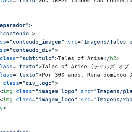
lass
=
"texto"
>
Os JRPGs também são conheci
eparador"
>
"conteudo"
>
ss
=
"conteudo_imagem"
src
=
"Imagens/Tales 
ss
=
"conteudo_div"
>
class
=
"subtitulo"
>
Tales of Arise
</
h2
>
lass
=
"texto"
>
Tales of Arise (テイルズ オブ アライ
lass
=
"texto"
>
Por 300 anos, Rena dominou 
class
=
"div_logo"
>
<
img
class
=
"imagem_logo"
src
=
"Imagens/pl
<
img
class
=
"imagem_logo"
src
=
"Imagens/xb
v
>