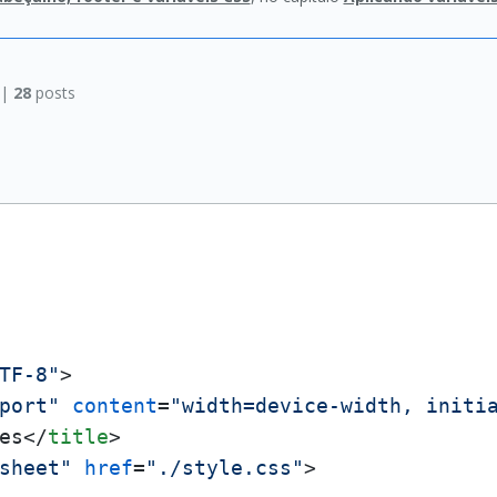
 |
28
posts
TF-8"
>
port"
content
=
"width=device-width, initi
es
</
title
>
sheet"
href
=
"./style.css"
>