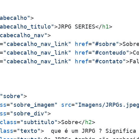
abecalho"
>
abecalho_titulo"
>
JRPG SERIES
</
h1
>
cabecalho_nav"
>
=
"cabecalho_nav_link"
href
=
"#sobre"
>
Sobr
=
"cabecalho_nav_link"
href
=
"#conteudo"
>
C
=
"cabecalho_nav_link"
href
=
"#contato"
>
Fa
"sobre"
>
ss
=
"sobre_imagem"
src
=
"Imagens/JRPGs.jpe
ss
=
"sobre_div"
>
class
=
"subtitulo"
>
Sobre
</
h2
>
lass
=
"texto"
>
  que é um JRPG ? Significa