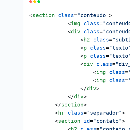
<
section
class
=
"conteudo"
>
<
img
class
=
"conteud
<
div
class
=
"conteud
<
h2
class
=
"subt
<
p
class
=
"texto
<
p
class
=
"texto
<
div
class
=
"div
<
img
class
=
<
img
class
=
</
div
>
</
div
>
</
section
>
<
hr
class
=
"separador"
>
<
section
id
=
"contato"
>
<
h2
class
=
"contato_