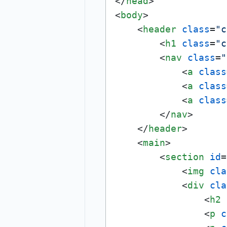
</
head
>
<
body
>
<
header
class
=
"c
<
h1
class
=
"c
<
nav
class
=
"
<
a
class
<
a
class
<
a
class
</
nav
>
</
header
>
<
main
>
<
section
id
=
<
img
cla
<
div
cla
<
h2
<
p
c