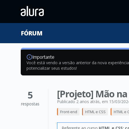
FÓRUM
Importante
Você está vendo a versão anterior da nova experiênci
potencializar seus estudos!
[Projeto] Mão na
5
Publicado 2 anos atrás
, em 15/03/202
respostas
Front-end
HTML e CSS
HTML e C
Referente ao curso
HTML e CSS: ca