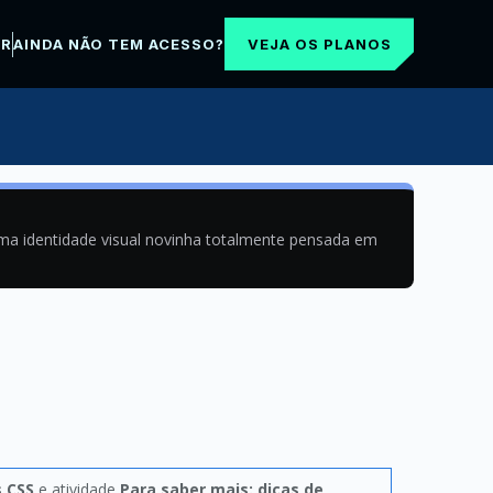
VEJA OS PLANOS
AR
AINDA NÃO TEM ACESSO?
uma identidade visual novinha totalmente pensada em
s CSS
e atividade
Para saber mais: dicas de