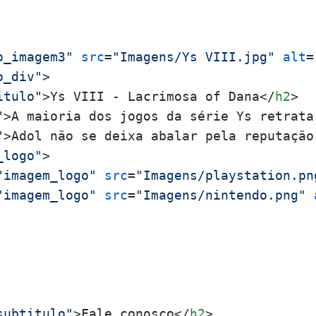
o_imagem3"
src
=
"Imagens/Ys VIII.jpg"
alt
=
o_div"
>
itulo"
>
Ys VIII - Lacrimosa of Dana
</
h2
>
"
>
A maioria dos jogos da série Ys retrata
"
>
Adol não se deixa abalar pela reputação
_logo"
>
"imagem_logo"
src
=
"Imagens/playstation.pn
"imagem_logo"
src
=
"Imagens/nintendo.png"
subtitulo"
>
Fale conosco
</
h2
>