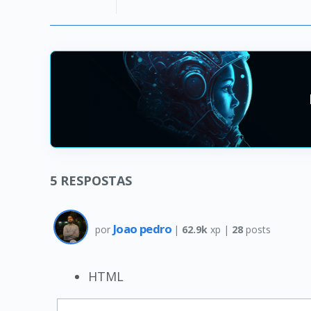
5
RESPOSTAS
Joao pedro
por
|
62.9k
xp |
28
posts
HTML