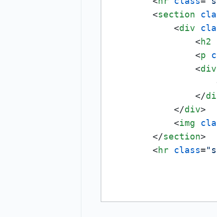
<
hr
class
=
"s
<
section
cla
<
div
cla
<
h2
<
p
c
<
div
</
di
</
div
>
<
img
cla
</
section
>
<
hr
class
=
"s