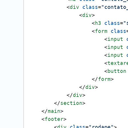
<
div
class
=
"contato
<
div
>
<
h3
class
=
"
<
form
class
<
input
<
input
<
input
<
textar
<
button
</
form
>
</
div
>
</
div
>
</
section
>
</
main
>
<
footer
>
<
div
class
=
"rodape"
>