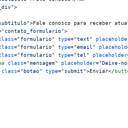
_div"
>
subtitulo"
>
Fale conosco para receber atua
=
"contato_formulario"
>
class
=
"formulario"
type
=
"text"
placeholde
class
=
"formulario"
type
=
"email"
placehold
class
=
"formulario"
type
=
"tel"
placeholder
ea
class
=
"mensagem"
placeholder
=
"Deixe-no
class
=
"botao"
type
=
"submit"
>
Enviar
</
butt