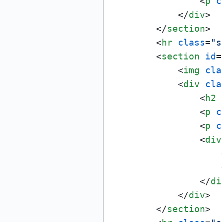
<
p
c
</
div
>
</
section
>
<
hr
class
=
"s
<
section
id
=
<
img
cla
<
div
cla
<
h2
<
p
c
<
p
c
<
div
</
di
</
div
>
</
section
>