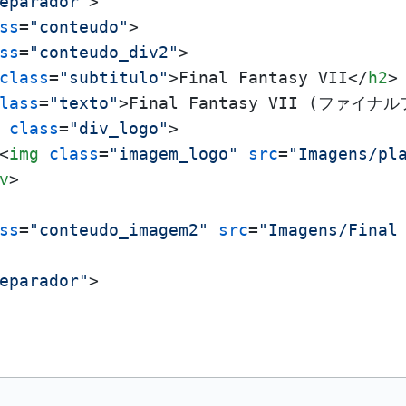
eparador"
>
ss
=
"conteudo"
>
ss
=
"conteudo_div2"
>
class
=
"subtitulo"
>
Final Fantasy VII
</
h2
>
lass
=
"texto"
>
Final Fantasy VII (ファイナルファン
class
=
"div_logo"
>
<
img
class
=
"imagem_logo"
src
=
"Imagens/pl
v
>
ss
=
"conteudo_imagem2"
src
=
"Imagens/Final
eparador"
>