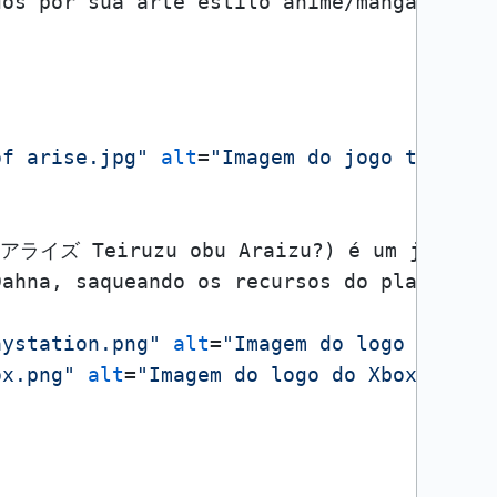
dos por sua arte estilo anime/mangá, tril
of arise.jpg"
alt
=
"Imagem do jogo tales o
ズ Teiruzu obu Araizu?) é um jogo eletrôn
Dahna, saqueando os recursos do planeta e
aystation.png"
alt
=
"Imagem do logo da pla
ox.png"
alt
=
"Imagem do logo do Xbox"
>