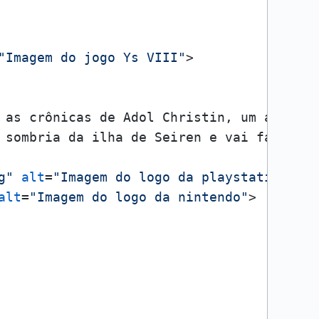
"Imagem do jogo Ys VIII"
>
 as crônicas de Adol Christin, um aventur
 sombria da ilha de Seiren e vai fazer o 
g"
alt
=
"Imagem do logo da playstation"
>
alt
=
"Imagem do logo da nintendo"
>