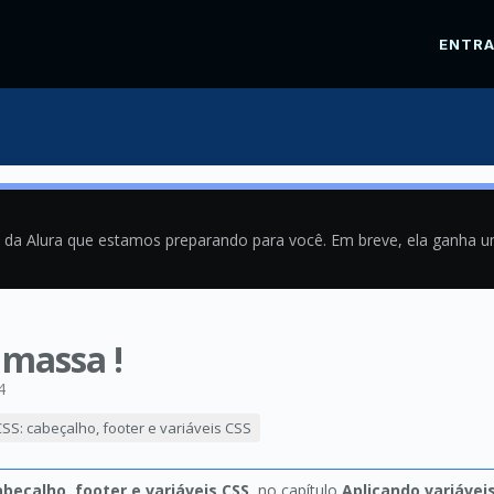
ENTR
a da Alura que estamos preparando para você. Em breve, ela ganha 
 massa !
4
SS: cabeçalho, footer e variáveis CSS
beçalho, footer e variáveis CSS
, no capítulo
Aplicando variávei