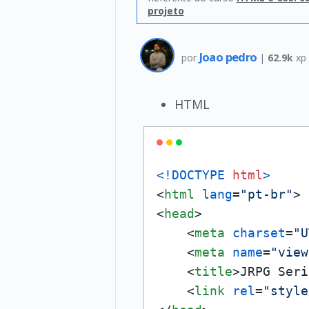
projeto
Joao pedro
por
|
62.9k
xp
HTML
<!DOCTYPE 
html
>
<
html
lang
=
"pt-br"
>
<
head
>
<
meta
charset
=
"U
<
meta
name
=
"view
<
title
>
JRPG Seri
<
link
rel
=
"style