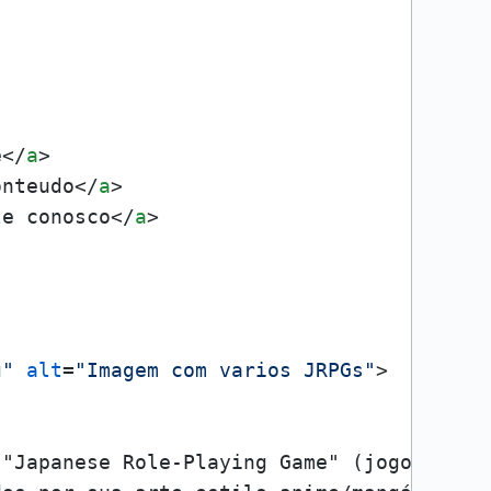
e
</
a
>
onteudo
</
a
>
le conosco
</
a
>
g"
alt
=
"Imagem com varios JRPGs"
>
 "Japanese Role-Playing Game" (jogo de in