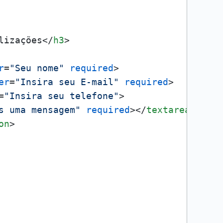
lizações
</
h3
>
r
=
"Seu nome"
required
>
er
=
"Insira seu E-mail"
required
>
=
"Insira seu telefone"
>
s uma mensagem"
required
>
</
textarea
>
on
>