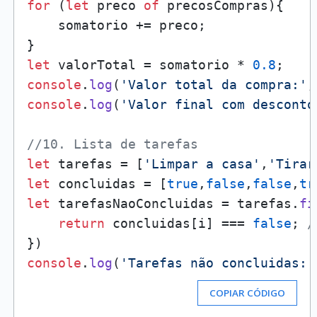
for
 (
let
 preco 
of
 precosCompras){

    somatorio += preco;

let
 valorTotal = somatorio * 
0.8
console
.
log
(
'Valor total da compra:'
console
.
log
(
'Valor final com desconto
//10. Lista de tarefas
let
 tarefas = [
'Limpar a casa'
,
'Tirar
let
 concluidas = [
true
,
false
,
false
,
tr
let
 tarefasNaoConcluidas = tarefas.
fi
return
 concluidas[i] === 
false
; 
/
console
.
log
(
'Tarefas não concluidas:'
COPIAR CÓDIGO