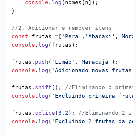
console
.
log
(nomes[n]);

}

//2. Adicionar e remover itens
const
 frutas =[
'Pera'
,
'Abacaxi'
,
'Mora
console
.
log
(frutas);

frutas.
push
(
'Limão'
,
'Maracujá'
console
.
log
(
'Adicionado novas frutas:
frutas.
shift
(); 
//Eliminando o primei
console
.
log
(
'Excluindo primeira fruta
frutas.
splice
(
3
,
2
); 
//Eliminando 2 it
console
.
log
(
'Excluindo 2 frutas da po