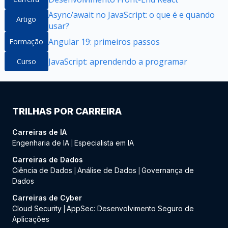
Async/await no JavaScript: o que é e quando
Artigo
usar?
Angular 19: primeiros passos
Formação
JavaScript: aprendendo a programar
Curso
TRILHAS POR CARREIRA
Carreiras de IA
Engenharia de IA
Especialista em IA
|
Carreiras de Dados
Ciência de Dados
Análise de Dados
Governança de
|
|
Dados
Carreiras de Cyber
Cloud Security
AppSec: Desenvolvimento Seguro de
|
Aplicações