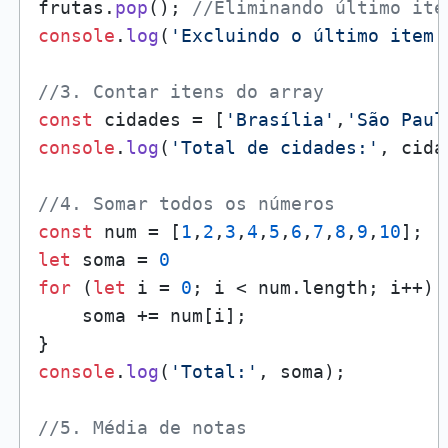
frutas.
pop
(); 
//Eliminando último ite
console
.
log
(
'Excluindo o último item:
//3. Contar itens do array
const
 cidades = [
'Brasília'
,
'São Paul
console
.
log
(
'Total de cidades:'
, cida
//4. Somar todos os números
const
 num = [
1
,
2
,
3
,
4
,
5
,
6
,
7
,
8
,
9
,
10
let
 soma = 
0
for
 (
let
 i = 
0
; i < num.
length
; i++) {
    soma += num[i];

console
.
log
(
'Total:'
, soma);

//5. Média de notas