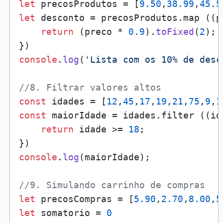
let
 precosProdutos = [
9.50
,
38.99
,
45.5
let
 desconto = precosProdutos.
map
 (
(
p
return
 (preco * 
0.9
).
toFixed
(
2
);

console
.
log
(
'Lista com os 10% de desc
//8. Filtrar valores altos
const
 idades = [
12
,
45
,
17
,
19
,
21
,
75
,
9
,
1
const
 maiorIdade = idades.
filter
 (
(
id
return
 idade >= 
18
;

console
.
log
(maiorIdade);

//9. Simulando carrinho de compras
let
 precosCompras = [
5.90
,
2.70
,
8.00
,
5
let
 somatorio = 
0