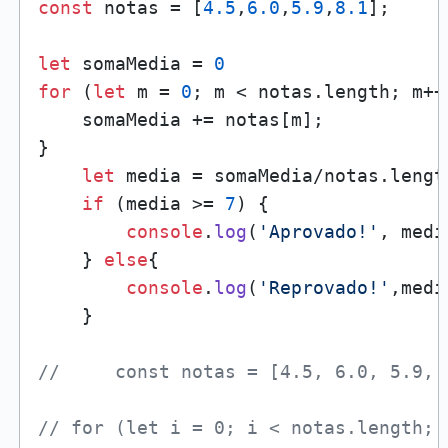
const
 notas = [
4.5
,
6.0
,
5.9
,
8.1
];

let
 somaMedia = 
0
for
 (
let
 m = 
0
; m < notas.
length
; m++
    somaMedia += notas[m];

}

let
 media = somaMedia/notas.
lengt
if
 (media >= 
7
) {

console
.
log
(
'Aprovado!'
, medi
    } 
else
{

console
.
log
(
'Reprovado!'
,medi
    }

//     const notas = [4.5, 6.0, 5.9, 
// for (let i = 0; i < notas.length; 