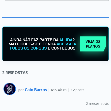
AINDA NÃO FAZ PARTE DA
ALURA
?
VEJA OS
MATRICULE-SE E TENHA
ACESSO A
PLANOS
TODOS OS CURSOS
E CONTEÚDOS
2
RESPOSTAS
Caio Barros
por
|
615.4k
xp |
12
posts
2 meses atrás