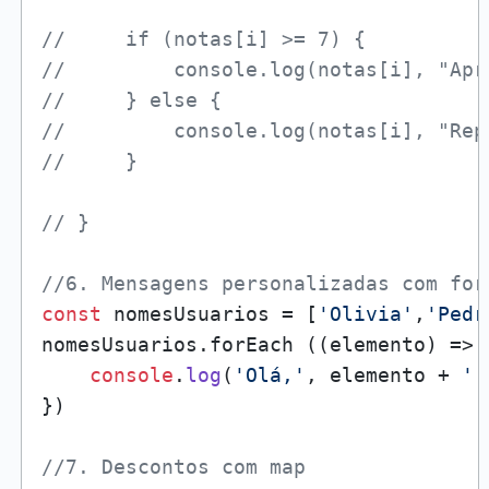
//     if (notas[i] >= 7) {
//         console.log(notas[i], "Apr
//     } else {
//         console.log(notas[i], "Rep
//     }
// }
//6. Mensagens personalizadas com for
const
 nomesUsuarios = [
'Olivia'
,
'Pedr
nomesUsuarios.
forEach
 (
(
elemento
) =>
 
console
.
log
(
'Olá,'
, elemento + 
'!
})

//7. Descontos com map