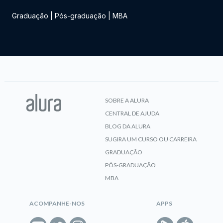
Graduação
|
Pós-graduação
|
MBA
SOBRE A ALURA
CENTRAL DE AJUDA
BLOG DA ALURA
SUGIRA UM CURSO OU CARREIRA
GRADUAÇÃO
PÓS-GRADUAÇÃO
MBA
ACOMPANHE-NOS
APPS