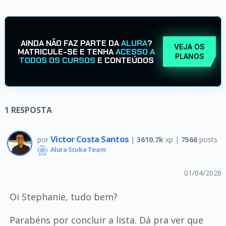
AINDA NÃO FAZ PARTE DA
ALURA
?
VEJA OS
MATRICULE-SE E TENHA
ACESSO A
PLANOS
TODOS OS CURSOS
E CONTEÚDOS
1
RESPOSTA
Victor Costa Santos
por
|
3610.7k
xp |
7566
posts
Alura Scuba Team
01/04/2026
Oi Stephanie, tudo bem?
Parabéns por concluir a lista. Dá pra ver que