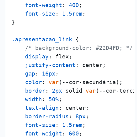
font-weight
: 
400
;

font-size
: 
1.5rem
;

}

.apresentacao_link
 {

/* background-color: #22D4FD; */
display
: flex;

justify-content
: center;

gap
: 
16px
;

color
: 
var
(--cor-secundária);

border
: 
2px
 solid 
var
(--cor-terci
width
: 
50%
;

text-align
: center;

border-radius
: 
8px
;

font-size
: 
1.5rem
;

font-weight
: 
600
;
