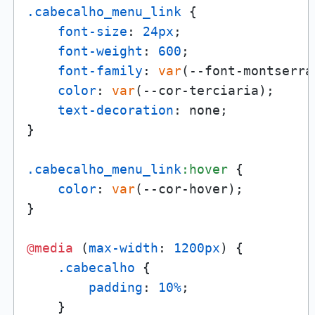
.cabecalho_menu_link
 {

font-size
: 
24px
;

font-weight
: 
600
;

font-family
: 
var
(--font-montserrat
color
: 
var
(--cor-terciaria);

text-decoration
: none;

}

.cabecalho_menu_link
:hover
 {

color
: 
var
(--cor-hover);

}

@media
 (
max-width
: 
1200px
) {

.cabecalho
 {

padding
: 
10%
;

    }
