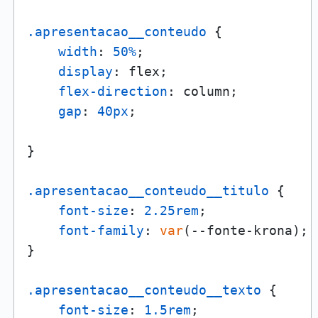
.apresentacao__conteudo
 {

width
: 
50%
;

display
: flex;

flex-direction
: column;

gap
: 
40px
;

}

.apresentacao__conteudo__titulo
 {

font-size
: 
2.25rem
;

font-family
: 
var
(--fonte-krona);

}

.apresentacao__conteudo__texto
 {

font-size
: 
1.5rem
;
