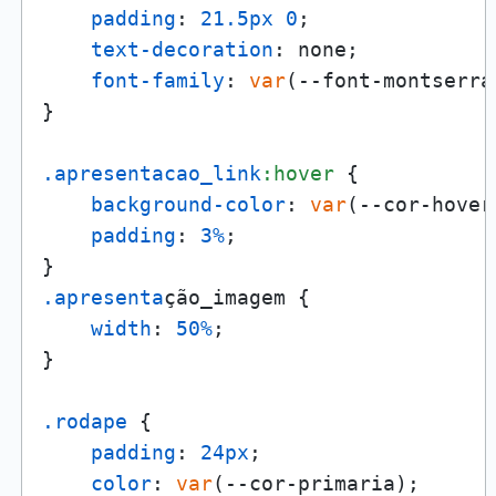
padding
: 
21.5px
0
;

text-decoration
: none;

font-family
: 
var
(--font-montserrat
}

.apresentacao_link
:hover
 {

background-color
: 
var
(--cor-hover)
padding
: 
3%
;

.apresenta
ção_imagem {

width
: 
50%
;

}

.rodape
 {

padding
: 
24px
;

color
: 
var
(--cor-primaria);
