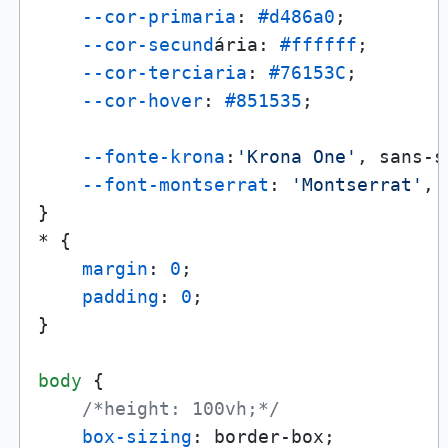
--cor-primaria
: 
#d486a0
;

--cor-secund
ária: 
#ffffff
;

--cor-terciaria
: 
#76153C
;

--cor-hover
: 
#851535
;

--fonte-krona
:
'Krona One'
, sans-s
--font-montserrat
: 
'Montserrat'
, 
}

* {

margin
: 
0
;

padding
: 
0
;

}

body
 {

/*height: 100vh;*/
box-sizing
: border-box;
