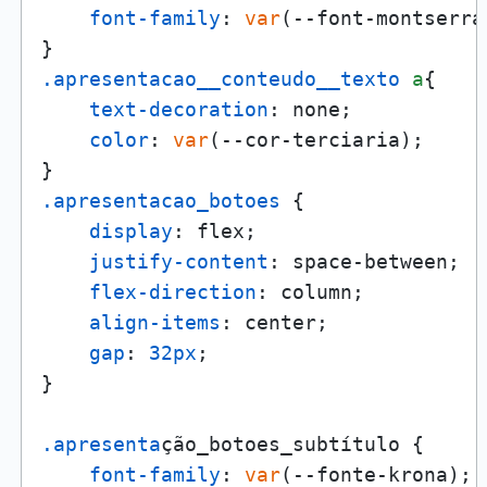
font-family
: 
var
(--font-montserrat
.apresentacao__conteudo__texto
a
{

text-decoration
: none;

color
: 
var
(--cor-terciaria);

.apresentacao_botoes
 {

display
: flex;

justify-content
: space-between;

flex-direction
: column;

align-items
: center;

gap
: 
32px
;

}

.apresenta
ção_botoes_subtítulo {

font-family
: 
var
(--fonte-krona);
