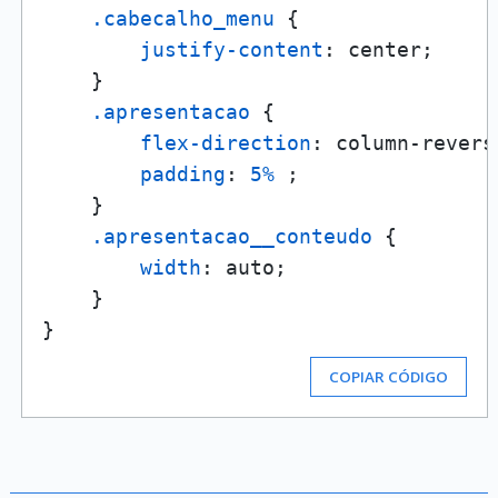
.cabecalho_menu
 {

justify-content
: center;

    }

.apresentacao
 {

flex-direction
: column-reverse
padding
: 
5%
 ;

    }

.apresentacao__conteudo
 {

width
: auto;

    }

COPIAR CÓDIGO