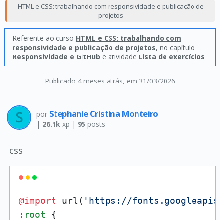
HTML e CSS: trabalhando com responsividade e publicação de
projetos
Referente ao curso
HTML e CSS: trabalhando com
responsividade e publicação de projetos
, no capítulo
Responsividade e GitHub
e atividade
Lista de exercícios
Publicado 4 meses atrás
, em 31/03/2026
Stephanie Cristina Monteiro
por
|
26.1k
xp |
95
posts
css
@import
 url(
'https://fonts.googleapis
:root
 {
