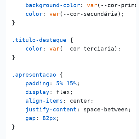
background-color
: 
var
(--cor-prima
color
: 
var
(--cor-secundária);

}

.titulo-destaque
 {

color
: 
var
(--cor-terciaria);

}

.apresentacao
 {

padding
: 
5%
15%
;

display
: flex;

align-items
: center;

justify-content
: space-between;

gap
: 
82px
;

}
