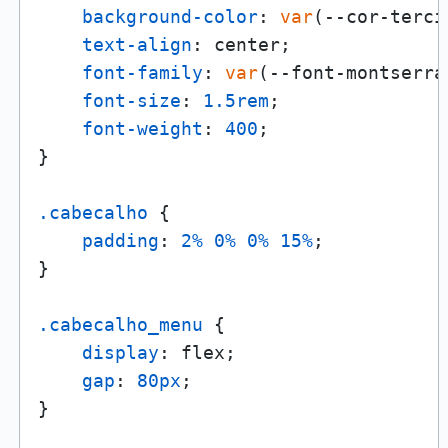
background-color
: 
var
(--cor-terci
text-align
: center;

font-family
: 
var
(--font-montserrat
font-size
: 
1.5rem
;

font-weight
: 
400
;

}

.cabecalho
 {

padding
: 
2%
0%
0%
15%
;

}

.cabecalho_menu
 {

display
: flex;

gap
: 
80px
;

}
