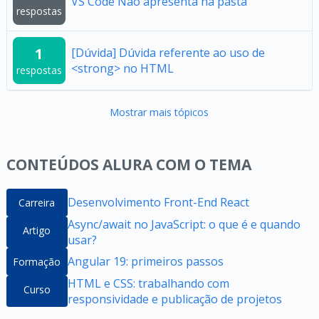
VS Code Não apresenta na pasta
respostas
1
[Dúvida] Dúvida referente ao uso de
<strong> no HTML
respostas
Mostrar mais tópicos
CONTEÚDOS ALURA COM O TEMA
Desenvolvimento Front-End React
Carreira
Async/await no JavaScript: o que é e quando
Artigo
usar?
Angular 19: primeiros passos
Formação
HTML e CSS: trabalhando com
Curso
responsividade e publicação de projetos