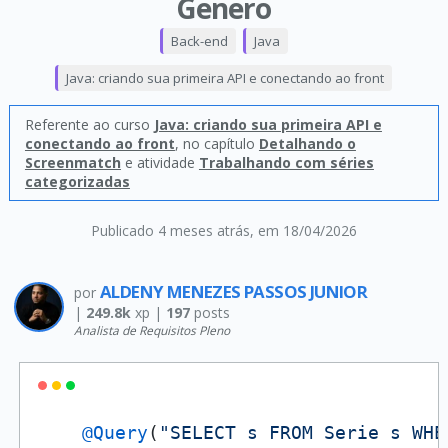
Genero
Back-end
Java
Java: criando sua primeira API e conectando ao front
Referente ao curso
Java: criando sua primeira API e
conectando ao front
, no capítulo
Detalhando o
Screenmatch
e atividade
Trabalhando com séries
categorizadas
Publicado 4 meses atrás
, em 18/04/2026
ALDENY MENEZES PASSOS JUNIOR
por
|
249.8k
xp |
197
posts
Analista de Requisitos Pleno
@Query
(
"SELECT s FROM Serie s WHE