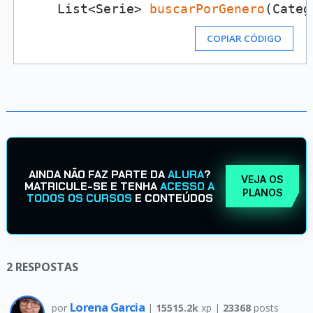
    List<Serie> 
buscarPorGenero
COPIAR CÓDIGO
AINDA NÃO FAZ PARTE DA
ALURA
?
VEJA OS
MATRICULE-SE E TENHA
ACESSO A
PLANOS
TODOS OS CURSOS
E CONTEÚDOS
2
RESPOSTAS
Lorena Garcia
por
|
15515.2k
xp |
23368
posts