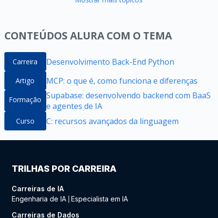
CONTEÚDOS ALURA COM O TEMA
Desenvolvimento Back-End Python
Carreira
MCP: o que é, como funciona e diferenças
Artigo
Supabase: desenvolvendo backend com BaaS
Formação
e agentes de IA
C: recursos avançados da linguagem
Curso
TRILHAS POR CARREIRA
Carreiras de IA
Engenharia de IA
Especialista em IA
|
Carreiras de Dados