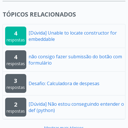
TÓPICOS RELACIONADOS
4
[Dúvida] Unable to locate constructor for
embeddable
respostas
4
não consigo fazer submissão do botão com
formulário
respostas
3
Desafio: Calculadora de despesas
respostas
2
[Dúvida] Não estou conseguindo entender o
def (python)
respostas
Mostrar mais tópicos