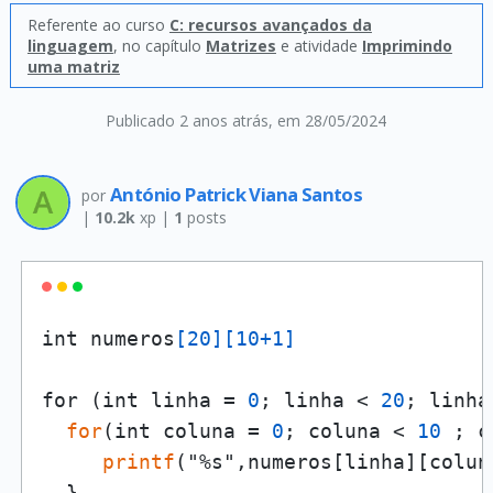
Referente ao curso
C: recursos avançados da
linguagem
, no capítulo
Matrizes
e atividade
Imprimindo
uma matriz
Publicado 2 anos atrás
, em 28/05/2024
António Patrick Viana Santos
por
|
10.2k
xp |
1
posts
int numeros
[20]
[10+1]
for (int linha = 
0
; linha < 
20
; linha
for
(int coluna = 
0
; coluna < 
10
 ; c
printf
("%s",numeros[linha][coluna
  }
