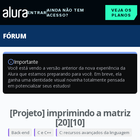
AINDA NÃO TEM
VEJA OS
ENTRAR
ACESSO?
PLANOS
FÓRUM
Importante
Você está vendo a versão anterior da nova experiência da
Alura que estamos preparando para você. Em breve, ela
ganha uma identidade visual novinha totalmente pensada
em potencializar seus estudos!
[Projeto] imprimindo a matriz
[20][10]
Back-end
C e C++
C: recursos avançados da linguagem