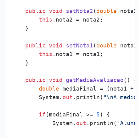
public
void
setNota2
(
double
 nota2
this
.nota2 = nota2;

    }

public
void
setNota1
(
double
 nota1
this
.nota1 = nota1;

    }

public
void
getMediaAvaliacao
()
 {

double
 mediaFinal = (nota1 + 
        System.
out
.println(
"\nA media
if
(mediaFinal >= 
5
) {

            System.
out
.println(
"Aluno