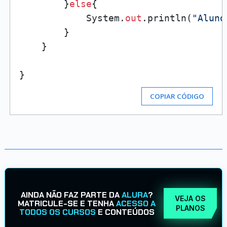
        }
else
{

            System.
out
.println(
"Aluno
        }

    }

COPIAR CÓDIGO
AINDA NÃO FAZ PARTE DA
ALURA
?
VEJA OS
MATRICULE-SE E TENHA
ACESSO A
PLANOS
TODOS OS CURSOS
E CONTEÚDOS