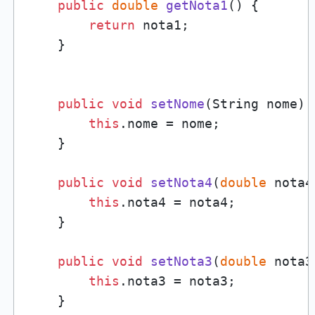
public
double
getNota1
()
 {

return
 nota1;

    }

public
void
setNome
(
String nome
)
 
this
.nome = nome;

    }

public
void
setNota4
(
double
 nota4
this
.nota4 = nota4;

    }

public
void
setNota3
(
double
 nota3
this
.nota3 = nota3;

    }
