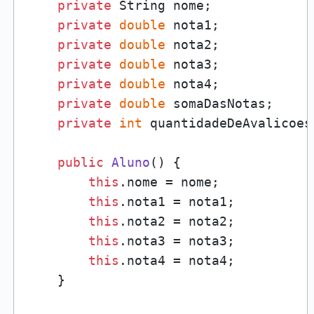
private
 String nome;

private
double
 nota1;

private
double
 nota2;

private
double
 nota3;

private
double
 nota4;

private
double
 somaDasNotas;

private
int
 quantidadeDeAvalicoes;
public
Aluno
()
 {

this
.nome = nome;

this
.nota1 = nota1;

this
.nota2 = nota2;

this
.nota3 = nota3;

this
.nota4 = nota4;

    }
