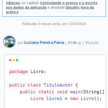
Objetos
, no capítulo
Controlando o acesso e a escrita
nos dados da aplicação
e atividade
Desafio: hora da
prática
Publicado 5 meses atrás
, em 12/03/2026
Luciano Pereira Paiva
por
|
37.3k
xp |
11
posts
package
 Livro;

public
class
TituloAutor
 {

public
static
void
main
(String[] 
Livro
livro1
=
new
Livro
();
