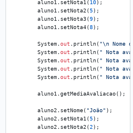
        aluno1.setNota1(
10
);

        aluno1.setNota2(
5
);

        aluno1.setNota3(
9
);

        aluno1.setNota4(
8
);

        System.
out
.println(
"\n Nome d
        System.
out
.println(
" Nota ava
        System.
out
.println(
" Nota ava
        System.
out
.println(
" Nota ava
        System.
out
.println(
" Nota ava
        aluno1.getMediaAvaliacao();

        aluno2.setNome(
"João"
);

        aluno2.setNota1(
5
);

        aluno2.setNota2(
2
);
