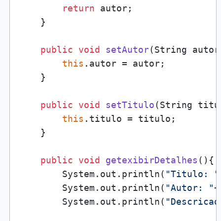
return
 autor;

    }

public
void
setAutor
(String autor
this
.autor = autor;

    }

public
void
setTitulo
(String titu
this
.titulo = titulo;

    }

public
void
getexibirDetalhes
()
{

        System.out.println(
"Titulo: "
        System.out.println(
"Autor: "
+
        System.out.println(
"Descricao