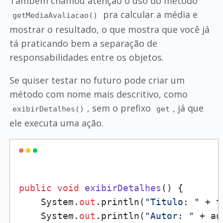
Também chamou atenção o uso do método
pra calcular a média e
getMediaAvaliacao()
mostrar o resultado, o que mostra que você já
tá praticando bem a separação de
responsabilidades entre os objetos.
Se quiser testar no futuro pode criar um
método com nome mais descritivo, como
, sem o prefixo
, já que
exibirDetalhes()
get
ele executa uma ação.
public
void
exibirDetalhes
()
 {

    System.
out
.println(
"Titulo: "
 + t
    System.
out
.println(
"Autor: "
 + au