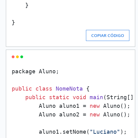
    }

COPIAR CÓDIGO
package Aluno;

public
class
NomeNota
 {

public
static
void
main
(
String[] 
        Aluno aluno1 = 
new
 Aluno();

        Aluno aluno2 = 
new
 Aluno();

        aluno1.setNome(
"Luciano"
);
