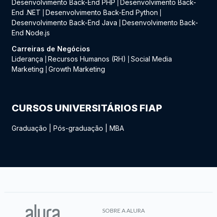
Desenvolvimento Back-End PHP
Desenvolvimento Back-
|
End .NET
Desenvolvimento Back-End Python
|
|
Desenvolvimento Back-End Java
Desenvolvimento Back-
|
End Node.js
Carreiras de Negócios
Liderança
Recursos Humanos (RH)
Social Media
|
|
Marketing
Growth Marketing
|
CURSOS UNIVERSITÁRIOS FIAP
Graduação
|
Pós-graduação
|
MBA
SOBRE A ALURA