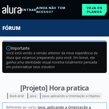
AINDA NÃO TEM
VEJA OS
ENTRAR
ACESSO?
PLANOS
FÓRUM
Importante
Você está vendo a versão anterior da nova experiência da
Alura que estamos preparando para você. Em breve, ela
ganha uma identidade visual novinha totalmente pensada
em potencializar seus estudos!
[Projeto] Hora pratica
Back-end
Java
Java: aplicando a Orientação a Objetos
Referente ao curso
Java: aplicando a Orientação a