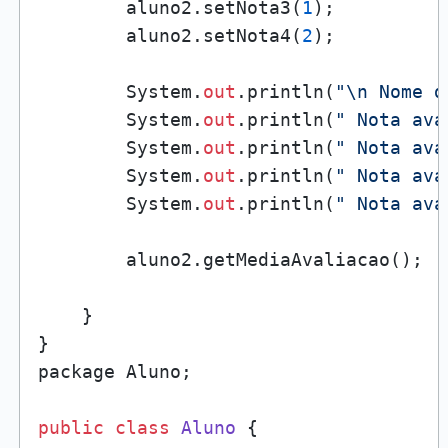
        aluno2.setNota3(
1
);

        aluno2.setNota4(
2
);

        System.
out
.println(
"\n Nome d
        System.
out
.println(
" Nota ava
        System.
out
.println(
" Nota ava
        System.
out
.println(
" Nota ava
        System.
out
.println(
" Nota ava
        aluno2.getMediaAvaliacao();

    }

}

package Aluno;

public
class
Aluno
 {
