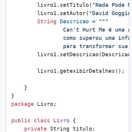
        livro1.setTitulo(
"Nada Pode M
        livro1.setAutor(
"David Goggin
String
Descricao
=
"""

                Can't Hurt Me é uma a
                como superou uma infâ
                para transformar sua 
        livro1.setDescricao(Descricao)
        livro1.getexibirDetalhes();

    }

package
 Livro;

public
class
Livro
 {

private
 String titulo;
