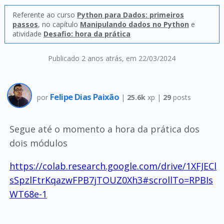
Referente ao curso
Python para Dados: primeiros
passos
, no capítulo
Manipulando dados no Python
e
atividade
Desafio: hora da prática
Publicado 2 anos atrás
, em 22/03/2024
Felipe Dias Paixão
por
|
25.6k
xp |
29
posts
Segue até o momento a hora da prática dos
dois módulos
https://colab.research.google.com/drive/1XFJECl
sSpzlFtrKqazwFPB7jTOUZ0Xh3#scrollTo=RPBIs
WT68e-1