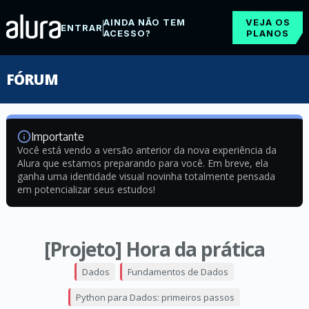
AINDA NÃO TEM
VEJA OS
ENTRAR
ACESSO?
PLANOS
FÓRUM
Importante
Você está vendo a versão anterior da nova experiência da
Alura que estamos preparando para você. Em breve, ela
ganha uma identidade visual novinha totalmente pensada
em potencializar seus estudos!
[Projeto] Hora da prática
Dados
Fundamentos de Dados
Python para Dados: primeiros passos