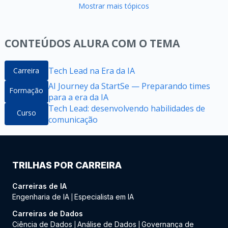
Mostrar mais tópicos
CONTEÚDOS ALURA COM O TEMA
Tech Lead na Era da IA
Carreira
AI Journey da StartSe — Preparando times
Formação
para a era da IA
Tech Lead: desenvolvendo habilidades de
Curso
comunicação
TRILHAS POR CARREIRA
Carreiras de IA
Engenharia de IA
Especialista em IA
|
Carreiras de Dados
Ciência de Dados
Análise de Dados
Governança de
|
|