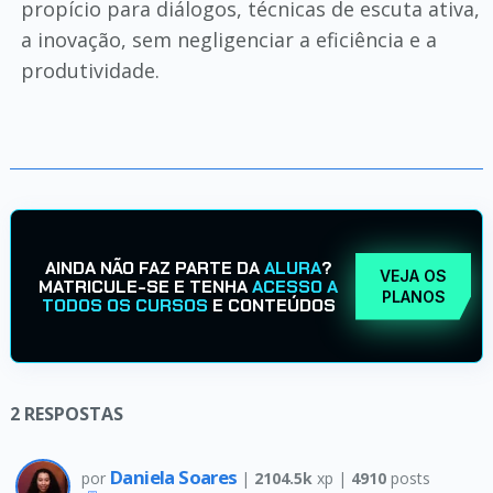
propício para diálogos, técnicas de escuta ativa,
a inovação, sem negligenciar a eficiência e a
produtividade.
AINDA NÃO FAZ PARTE DA
ALURA
?
VEJA OS
MATRICULE-SE E TENHA
ACESSO A
PLANOS
TODOS OS CURSOS
E CONTEÚDOS
2
RESPOSTAS
Daniela Soares
por
|
2104.5k
xp |
4910
posts