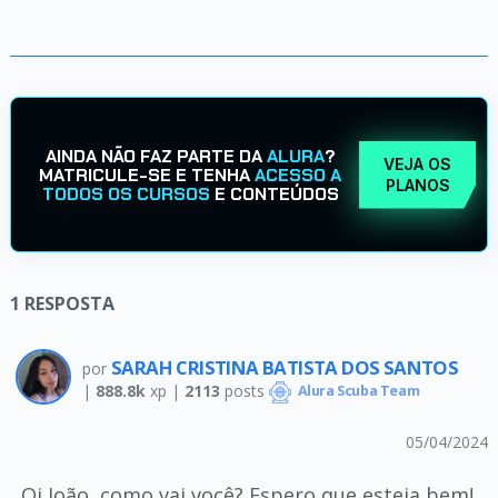
AINDA NÃO FAZ PARTE DA
ALURA
?
VEJA OS
MATRICULE-SE E TENHA
ACESSO A
PLANOS
TODOS OS CURSOS
E CONTEÚDOS
1
RESPOSTA
SARAH CRISTINA BATISTA DOS SANTOS
por
|
888.8k
xp |
2113
posts
Alura Scuba Team
05/04/2024
Oi João, como vai você? Espero que esteja bem!