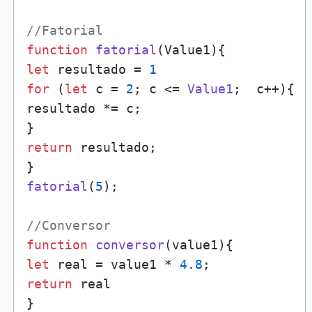
//Fatorial
function
fatorial
(
Value1
let
 resultado = 
1
for
 (
let
 c = 
2
; c <= 
Value1
;  c++){

resultado *= c;

return
 resultado;

fatorial
(
5
);

//Conversor
function
conversor
(
value1
let
 real = value1 * 
4.8
return
 real
