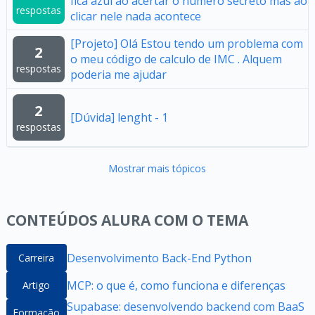
fica azul ao acertar o numero secreto mas ao
respostas
clicar nele nada acontece
[Projeto] Olá Estou tendo um problema com
2
o meu código de calculo de IMC . Alquem
respostas
poderia me ajudar
2
[Dúvida] lenght - 1
respostas
Mostrar mais tópicos
CONTEÚDOS ALURA COM O TEMA
Desenvolvimento Back-End Python
Carreira
MCP: o que é, como funciona e diferenças
Artigo
Supabase: desenvolvendo backend com BaaS
Formação