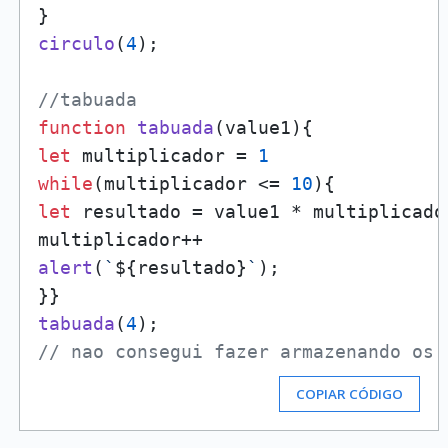
circulo
(
4
);

//tabuada
function
tabuada
(
value1
let
 multiplicador = 
1
while
(multiplicador <= 
10
let
 resultado = value1 * multiplicador
alert
(
`
${resultado}
`
);

tabuada
(
4
// nao consegui fazer armazenando os 
COPIAR CÓDIGO