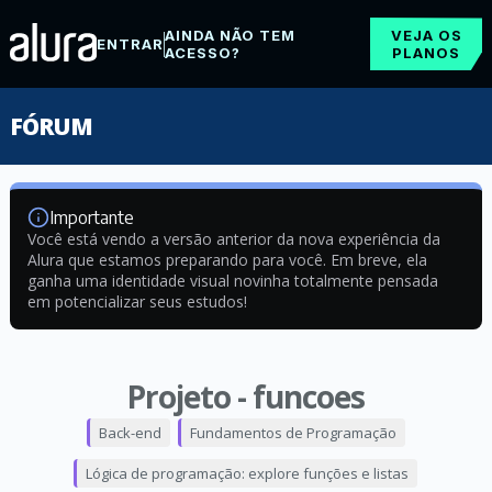
AINDA NÃO TEM
VEJA OS
ENTRAR
ACESSO?
PLANOS
FÓRUM
Importante
Você está vendo a versão anterior da nova experiência da
Alura que estamos preparando para você. Em breve, ela
ganha uma identidade visual novinha totalmente pensada
em potencializar seus estudos!
Projeto - funcoes
Back-end
Fundamentos de Programação
Lógica de programação: explore funções e listas