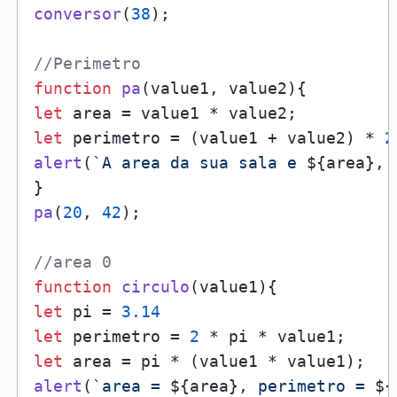
conversor
(
38
);

//Perimetro
function
pa
(
value1, value2
let
let
 perimetro = (value1 + value2) * 
2
alert
(
`A area da sua sala e 
${area}
, 
pa
(
20
, 
42
);

//area 0
function
circulo
(
value1
let
 pi = 
3.14
let
 perimetro = 
2
let
alert
(
`area = 
${area}
, perimetro = 
${