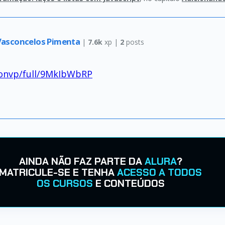
Vasconcelos Pimenta
|
7.6k
xp |
2
posts
egonvp/full/9MkIbWbRP
AINDA NÃO FAZ PARTE DA
ALURA
?
MATRICULE-SE E TENHA
ACESSO A TODOS
OS CURSOS
E CONTEÚDOS