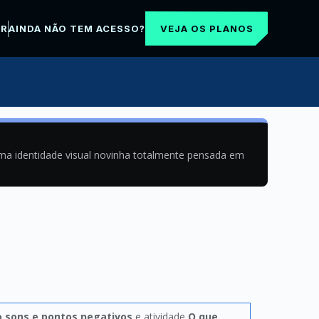
VEJA OS PLANOS
AR
AINDA NÃO TEM ACESSO?
uma identidade visual novinha totalmente pensada em
 sons e pontos negativos
e atividade
O que