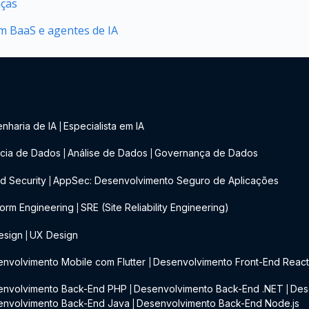
nças
 BaaS e agentes de IA
nharia de IA
Especialista em IA
|
cia de Dados
Análise de Dados
Governança de Dados
|
|
d Security
AppSec: Desenvolvimento Seguro de Aplicações
|
form Engineering
SRE (Site Reliability Engineering)
|
esign
UX Design
|
nvolvimento Mobile com Flutter
Desenvolvimento Front-End Reac
|
envolvimento Back-End PHP
Desenvolvimento Back-End .NET
Des
|
|
envolvimento Back-End Java
Desenvolvimento Back-End Node.js
|