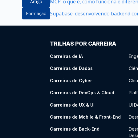
MCP: o que é, como funciona e difere
Artigo
Supabase: desenvolvendo backend com
Formação
TRILHAS POR CARREIRA
Carreiras de IA
Enge
Carreiras de Dados
Ciên
Carreiras de Cyber
Clou
Carreiras de DevOps & Cloud
Plat
Carreiras de UX & UI
UI D
Carreiras de Mobile & Front-End
Dese
Carreiras de Back-End
Des
Des