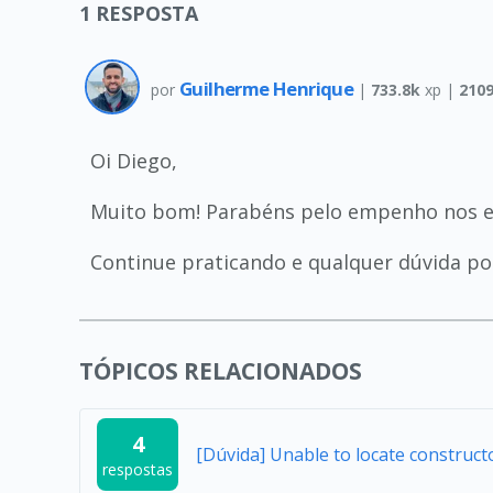
1
RESPOSTA
Guilherme Henrique
por
|
733.8k
xp |
210
Oi Diego,
Muito bom! Parabéns pelo empenho nos e
Continue praticando e qualquer dúvida po
TÓPICOS RELACIONADOS
4
[Dúvida] Unable to locate construc
respostas