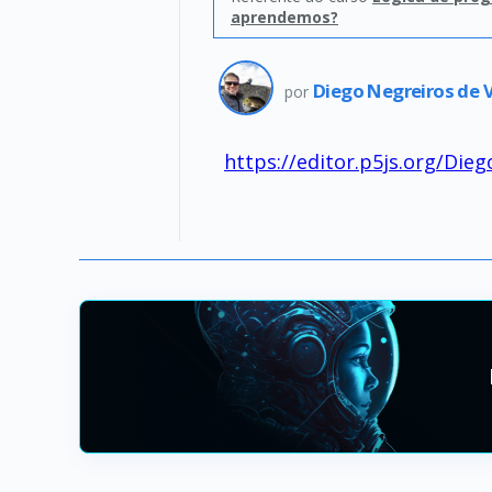
aprendemos?
Diego Negreiros de 
por
https://editor.p5js.org/Di