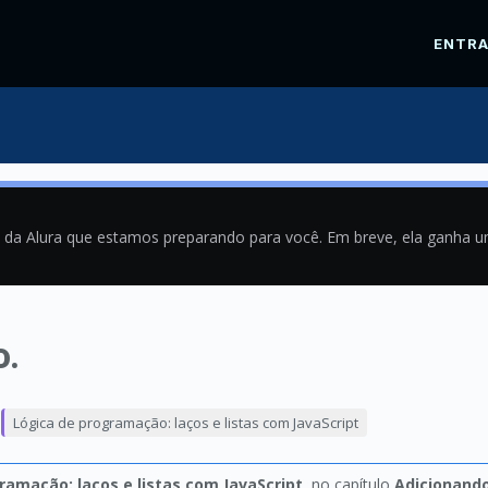
ENTR
a da Alura que estamos preparando para você. Em breve, ela ganha 
o.
1
Lógica de programação: laços e listas com JavaScript
ramação: laços e listas com JavaScript
, no capítulo
Adicionando