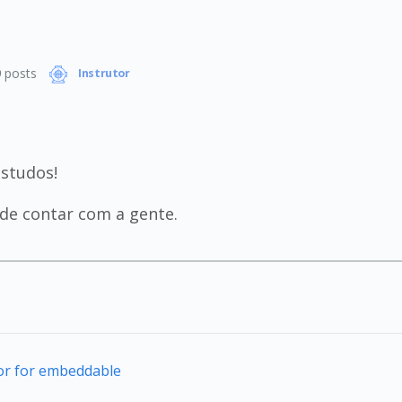
9
posts
Instrutor
studos!
de contar com a gente.
tor for embeddable