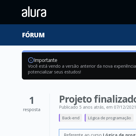
FÓRUM
Importante
Você está vendo a versão anterior da nova experiênci
potencializar seus estudos!
Projeto finalizad
1
Publicado 5 anos atrás
, em 07/12/202
resposta
Back-end
Lógica de programação
Referente ao curso
Lógica de prog