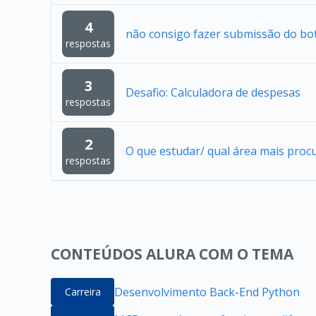
4
não consigo fazer submissão do bo
respostas
3
Desafio: Calculadora de despesas
respostas
2
O que estudar/ qual área mais proc
respostas
CONTEÚDOS ALURA COM O TEMA
Desenvolvimento Back-End Python
Carreira