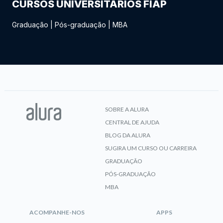
CURSOS UNIVERSITÁRIOS FIAP
Graduação
|
Pós-graduação
|
MBA
SOBRE A ALURA
CENTRAL DE AJUDA
BLOG DA ALURA
SUGIRA UM CURSO OU CARREIRA
GRADUAÇÃO
PÓS-GRADUAÇÃO
MBA
ACOMPANHE-NOS
APPS