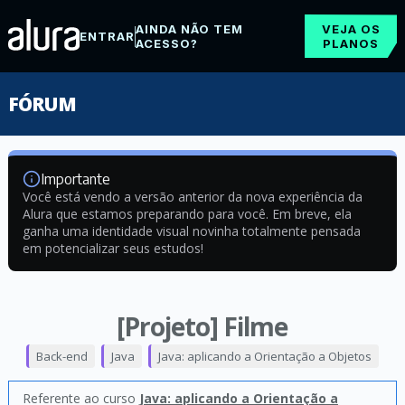
AINDA NÃO TEM
VEJA OS
ENTRAR
ACESSO?
PLANOS
FÓRUM
Importante
Você está vendo a versão anterior da nova experiência da
Alura que estamos preparando para você. Em breve, ela
ganha uma identidade visual novinha totalmente pensada
em potencializar seus estudos!
[Projeto] Filme
Back-end
Java
Java: aplicando a Orientação a Objetos
Referente ao curso
Java: aplicando a Orientação a