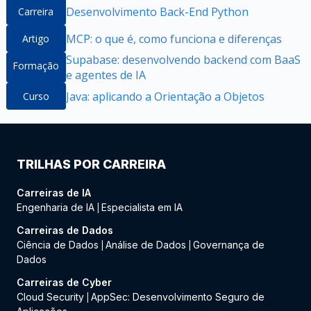
Desenvolvimento Back-End Python
Carreira
MCP: o que é, como funciona e diferenças
Artigo
Supabase: desenvolvendo backend com BaaS
Formação
e agentes de IA
Java: aplicando a Orientação a Objetos
Curso
TRILHAS POR CARREIRA
Carreiras de IA
Engenharia de IA
Especialista em IA
|
Carreiras de Dados
Ciência de Dados
Análise de Dados
Governança de
|
|
Dados
Carreiras de Cyber
Cloud Security
AppSec: Desenvolvimento Seguro de
|