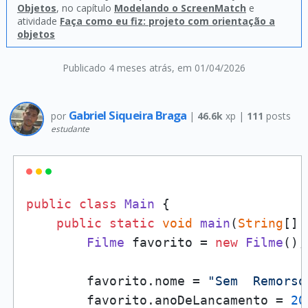
Objetos
, no capítulo
Modelando o ScreenMatch
e
atividade
Faça como eu fiz: projeto com orientação a
objetos
Publicado 4 meses atrás
, em 01/04/2026
Gabriel Siqueira Braga
por
|
46.6k
xp |
111
posts
estudante
public
class
Main
 {

public
static
void
main
(
String
[] 
Filme
 favorito = 
new
Filme
();

        favorito.
nome
 = 
"Sem  Remorso
        favorito.
anoDeLancamento
 = 
20