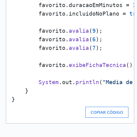
        favorito.
duracaoEmMinutos
 = 
1
        favorito.
incluidoNoPlano
 = 
tr
        favorito.
avalia
(
9
);

        favorito.
avalia
(
6
);

        favorito.
avalia
(
7
);

        favorito.
exibeFichaTecnica
();

System
.
out
.
println
(
"Media de 
    }

COPIAR CÓDIGO