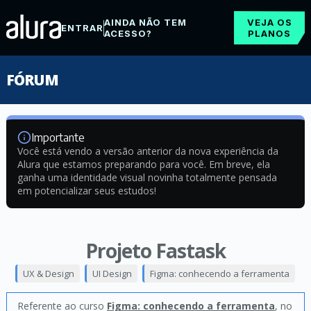
AINDA NÃO TEM
VEJA OS
ENTRAR
ACESSO?
PLANOS
FÓRUM
Importante
Você está vendo a versão anterior da nova experiência da
Alura que estamos preparando para você. Em breve, ela
ganha uma identidade visual novinha totalmente pensada
em potencializar seus estudos!
Projeto Fastask
UX & Design
UI Design
Figma: conhecendo a ferramenta
Referente ao curso
Figma: conhecendo a ferramenta
, no