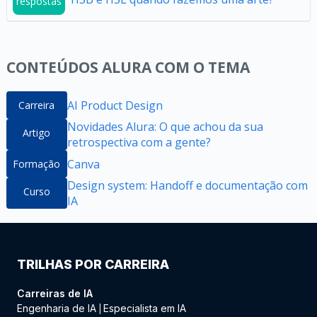
respostas
CONTEÚDOS ALURA COM O TEMA
AI Product Design
Carreira
Novidades Alura: O que achou da sua
Artigo
retrospectiva com a gente?
Canva
Formação
Design system: Handoff e documentação com
Curso
IA
TRILHAS POR CARREIRA
Carreiras de IA
Engenharia de IA
Especialista em IA
|