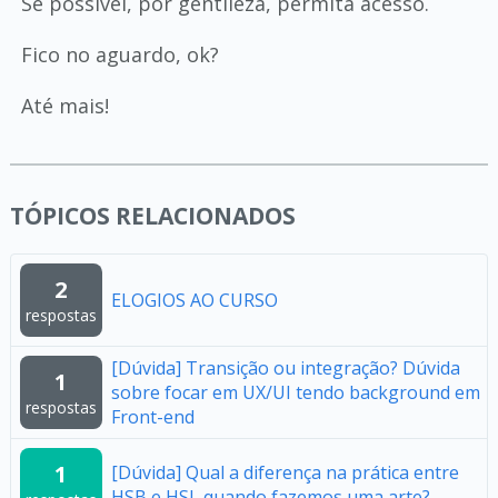
Se possível, por gentileza, permita acesso.
Fico no aguardo, ok?
Até mais!
TÓPICOS RELACIONADOS
2
ELOGIOS AO CURSO
respostas
[Dúvida] Transição ou integração? Dúvida
1
sobre focar em UX/UI tendo background em
respostas
Front-end
1
[Dúvida] Qual a diferença na prática entre
HSB e HSL quando fazemos uma arte?