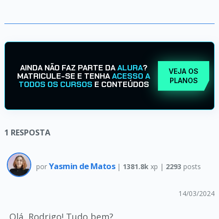
AINDA NÃO FAZ PARTE DA
ALURA
?
VEJA OS
MATRICULE-SE E TENHA
ACESSO A
PLANOS
TODOS OS CURSOS
E CONTEÚDOS
1
RESPOSTA
Yasmin de Matos
por
|
1381.8k
xp |
2293
posts
14/03/2024
Olá, Rodrigo! Tudo bem?