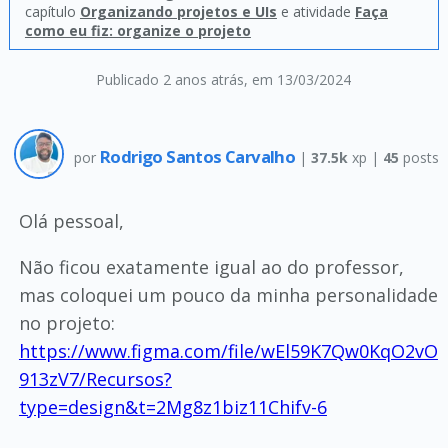
capítulo
Organizando projetos e UIs
e atividade
Faça
como eu fiz: organize o projeto
Publicado 2 anos atrás
, em 13/03/2024
Rodrigo Santos Carvalho
por
|
37.5k
xp |
45
posts
Olá pessoal,
Não ficou exatamente igual ao do professor,
mas coloquei um pouco da minha personalidade
no projeto:
https://www.figma.com/file/wEl59K7Qw0KqO2vO
913zV7/Recursos?
type=design&t=2Mg8z1biz11Chifv-6