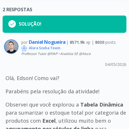
2
RESPOSTAS
SOLUÇÃO!
Daniel Nogueira
por
|
8571.9k
xp |
8030
posts
Alura Scuba Team
Professor Tutor @FIAP • Analista SE @Alura
04/05/2026
Olá, Edson! Como vai?
Parabéns pela resolução da atividade!
Observei que você explorou a
Tabela Dinâmica
para sumarizar o estoque total por categoria de
produtos com
Excel
, utilizou muito bem o
agrupamento por rótulos de linha
para