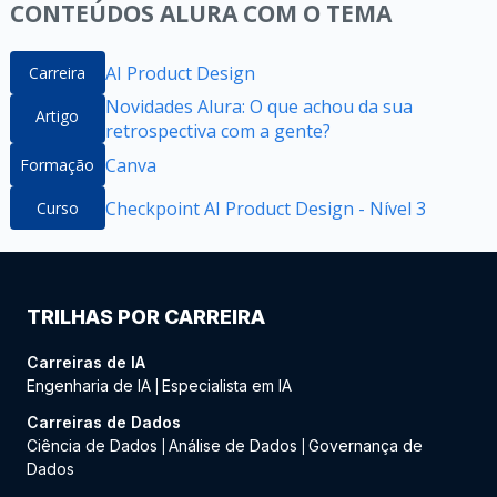
CONTEÚDOS ALURA COM O TEMA
AI Product Design
Carreira
Novidades Alura: O que achou da sua
Artigo
retrospectiva com a gente?
Canva
Formação
Checkpoint AI Product Design - Nível 3
Curso
TRILHAS POR CARREIRA
Carreiras de IA
Engenharia de IA
Especialista em IA
|
Carreiras de Dados
Ciência de Dados
Análise de Dados
Governança de
|
|
Dados