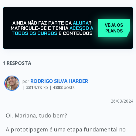
AINDA NÃO FAZ PARTE DA
ALURA
?
VEJA OS
MATRICULE-SE E TENHA
ACESSO A
PLANOS
TODOS OS CURSOS
E CONTEÚDOS
1
RESPOSTA
RODRIGO SILVA HARDER
por
|
2314.7k
xp |
4888
posts
26/03/2024
Oi, Mariana, tudo bem?
A prototipagem é uma etapa fundamental no