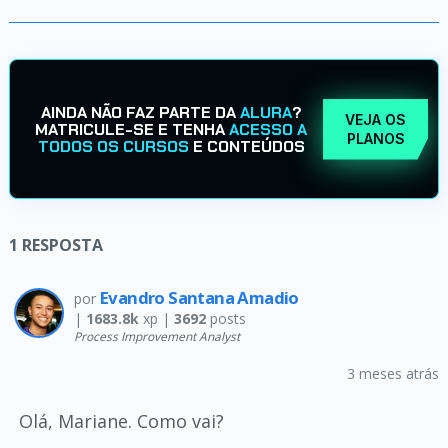
AINDA NÃO FAZ PARTE DA
ALURA
?
VEJA OS
MATRICULE-SE E TENHA
ACESSO A
PLANOS
TODOS OS CURSOS
E CONTEÚDOS
1
RESPOSTA
Evandro Santana Amadio
por
|
1683.8k
xp |
3692
posts
Process Improvement Analyst
3 meses atrás
Olá, Mariane. Como vai?