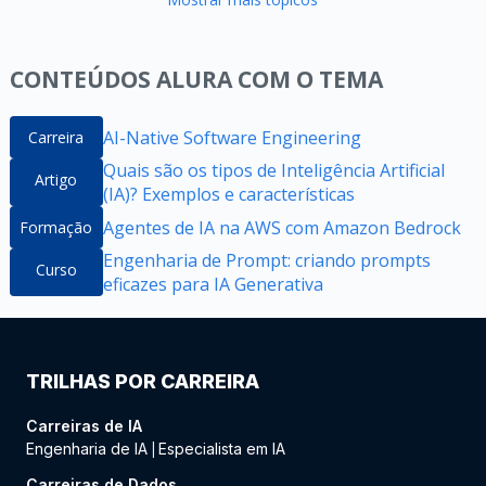
CONTEÚDOS ALURA COM O TEMA
AI-Native Software Engineering
Carreira
Quais são os tipos de Inteligência Artificial
Artigo
(IA)? Exemplos e características
Agentes de IA na AWS com Amazon Bedrock
Formação
Engenharia de Prompt: criando prompts
Curso
eficazes para IA Generativa
TRILHAS POR CARREIRA
Carreiras de IA
Engenharia de IA
Especialista em IA
|
Carreiras de Dados