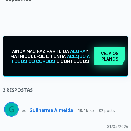
AINDA NÃO FAZ PARTE DA
ALURA
?
VEJA OS
MATRICULE-SE E TENHA
ACESSO A
PLANOS
TODOS OS CURSOS
E CONTEÚDOS
2
RESPOSTAS
Guilherme Almeida
por
|
13.1k
xp |
37
posts
01/05/2026