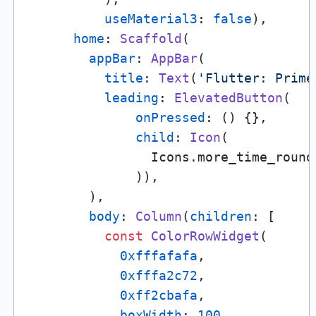
useMaterial3
: 
false
),

home
: 
Scaffold
(

appBar
: 
AppBar
(

title
: 
Text
(
'Flutter: Prime
leading
: 
ElevatedButton
(

onPressed
: () {},

child
: 
Icon
(

                Icons.more_time_rounde
              )),

        ),

body
: 
Column
(
children
: [

const
ColorRowWidget
(

0xfffafafa
,

0xfffa2c72
,

0xff2cbafa
,

boxWidth
: 
100
,
