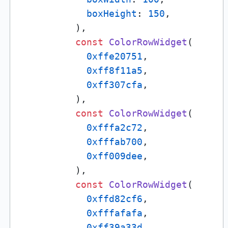
boxHeight
: 
150
,

          ),

const
ColorRowWidget
(

0xffe20751
,

0xff8f11a5
,

0xff307cfa
,

          ),

const
ColorRowWidget
(

0xfffa2c72
,

0xfffab700
,

0xff009dee
,

          ),

const
ColorRowWidget
(

0xffd82cf6
,

0xfffafafa
,

0xff39a33d
,
