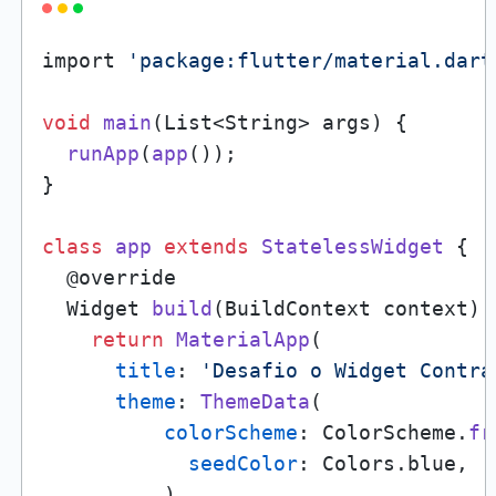
import 
'package:flutter/material.dart
void
main
(List<String> args) {

runApp
(
app
());

}

class
app
extends
StatelessWidget
{

  @override

  Widget 
build
(BuildContext context) {
return
MaterialApp
(

title
: 
'Desafio o Widget Contra
theme
: 
ThemeData
(

colorScheme
: ColorScheme.
fr
seedColor
: Colors.blue,

          ),
