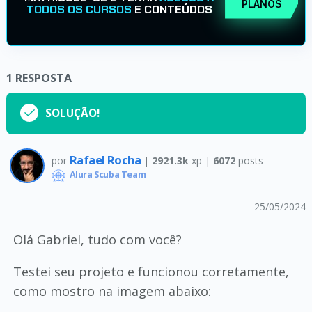
PLANOS
TODOS OS CURSOS
E CONTEÚDOS
1
RESPOSTA
SOLUÇÃO!
Rafael Rocha
por
|
2921.3k
xp |
6072
posts
Alura Scuba Team
25/05/2024
Olá Gabriel, tudo com você?
Testei seu projeto e funcionou corretamente,
como mostro na imagem abaixo: