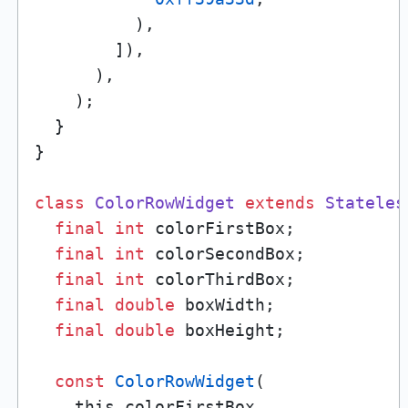
          ),

        ]),

      ),

    );

  }

}

class
ColorRowWidget
extends
Stateles
final
int
 colorFirstBox;

final
int
 colorSecondBox;

final
int
 colorThirdBox;

final
double
 boxWidth;

final
double
 boxHeight;

const
ColorRowWidget
(

    this.colorFirstBox,
