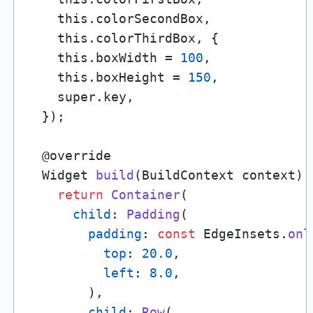
    this.colorSecondBox,

    this.colorThirdBox, {

    this.boxWidth = 
100
,

    this.boxHeight = 
150
,

    super.key,

  });

  @override

  Widget 
build
(BuildContext context) {
return
Container
(

child
: 
Padding
(

padding
: 
const
 EdgeInsets.
onl
top
: 
20.0
,

left
: 
8.0
,

        ),

child
: 
Row
(
