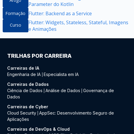
Artigo
Parameter do Kotlin
Flutter: Backend as a Service
Formação
Flutter: Widgets, Stateless, Stateful, Imagens
Curso
e Animações
TRILHAS POR CARREIRA
Carreiras de IA
Engenharia de IA
Especialista em IA
|
Carreiras de Dados
Ciência de Dados
Análise de Dados
Governança de
|
|
Dados
Carreiras de Cyber
Cloud Security
AppSec: Desenvolvimento Seguro de
|
Aplicações
Carreiras de DevOps & Cloud