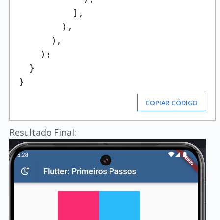
          ],

        ),

      ),

    );

  }

COPIAR CÓDIGO
Resultado Final: