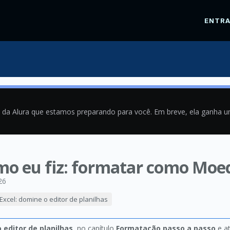
ENTR
a da Alura que estamos preparando para você. Em breve, ela ganha 
omo eu fiz: formatar como Moe
26
Excel: domine o editor de planilhas
 editor de planilhas
, no capítulo
Formatação passo a passo
e a