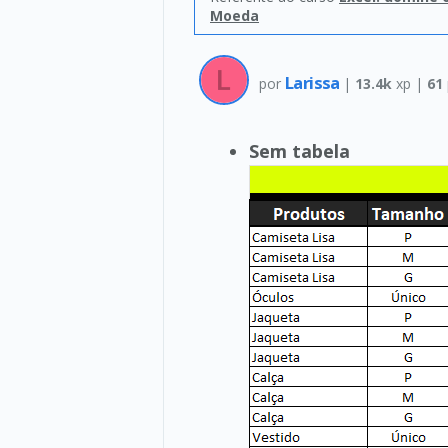
Moeda
Larissa
por
|
13.4k
xp |
61
Sem tabela