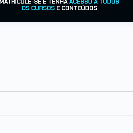
MATRICULE-SE E TENHA
ACESSO A TODOS
OS CURSOS
E CONTEÚDOS