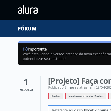
FÓRUM
Importante
Você está vendo a versão anterior da nova experiênci
potencializar seus estudos!
[Projeto] Faça c
1
Publicado 3 meses atrás
, em 28/04/20
resposta
Dados
Fundamentos de Dados
Referente ao curso
Excel: domine o