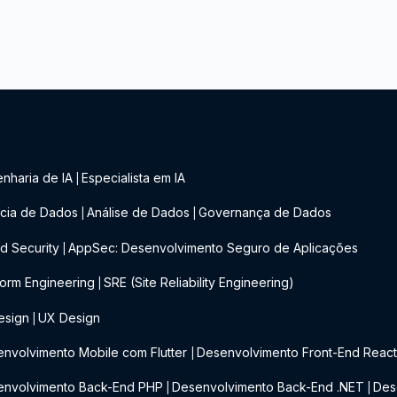
nharia de IA
Especialista em IA
|
cia de Dados
Análise de Dados
Governança de Dados
|
|
d Security
AppSec: Desenvolvimento Seguro de Aplicações
|
form Engineering
SRE (Site Reliability Engineering)
|
esign
UX Design
|
nvolvimento Mobile com Flutter
Desenvolvimento Front-End Reac
|
envolvimento Back-End PHP
Desenvolvimento Back-End .NET
Des
|
|