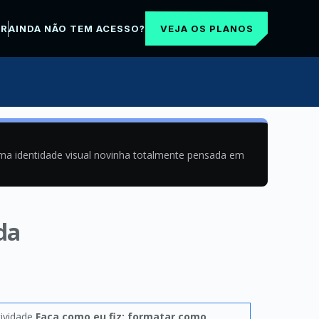
VEJA OS PLANOS
AR
AINDA NÃO TEM ACESSO?
uma identidade visual novinha totalmente pensada em
da
tividade
Faça como eu fiz: formatar como