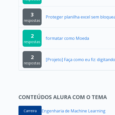
3
Proteger planilha excel sem bloquea
respostas
2
formatar como Moeda
respostas
2
[Projeto] Faça como eu fiz: digitand
respostas
CONTEÚDOS ALURA COM O TEMA
Engenharia de Machine Learning
Carreira