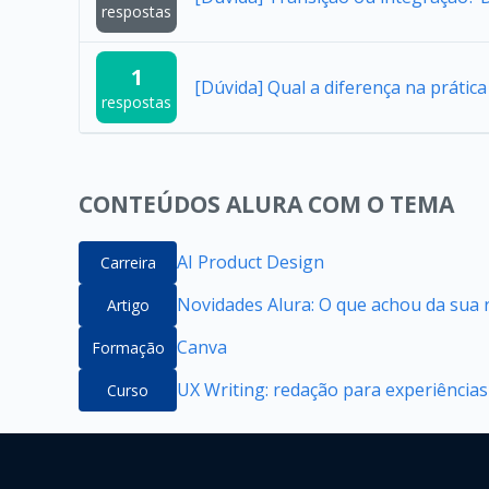
respostas
1
[Dúvida] Qual a diferença na práti
respostas
CONTEÚDOS ALURA COM O TEMA
AI Product Design
Carreira
Novidades Alura: O que achou da sua 
Artigo
Canva
Formação
UX Writing: redação para experiências 
Curso