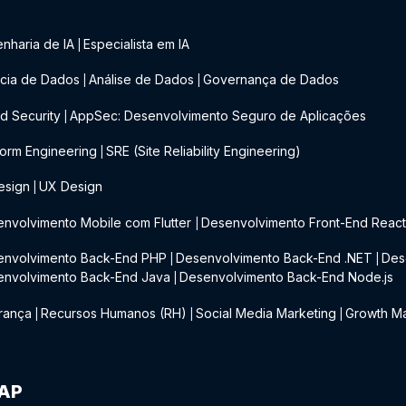
nharia de IA
Especialista em IA
|
cia de Dados
Análise de Dados
Governança de Dados
|
|
d Security
AppSec: Desenvolvimento Seguro de Aplicações
|
form Engineering
SRE (Site Reliability Engineering)
|
esign
UX Design
|
nvolvimento Mobile com Flutter
Desenvolvimento Front-End Reac
|
envolvimento Back-End PHP
Desenvolvimento Back-End .NET
Des
|
|
envolvimento Back-End Java
Desenvolvimento Back-End Node.js
|
rança
Recursos Humanos (RH)
Social Media Marketing
Growth Ma
|
|
|
IAP