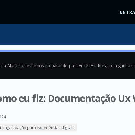
ENTR
a da Alura que estamos preparando para você. Em breve, ela ganha 
como eu fiz: Documentação Ux
024
iting: redação para experiências digitais