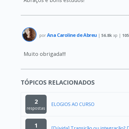
Ana Caroline de Abreu
por
|
56.8k
xp |
105
Muito obrigada!!!
TÓPICOS RELACIONADOS
2
ELOGIOS AO CURSO
respostas
1
[Dúvida] Transição ou integração?