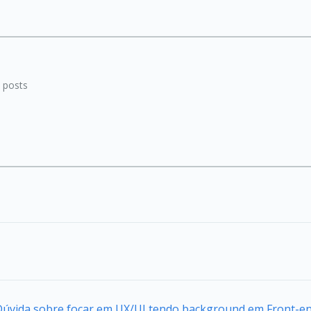
posts
 Dúvida sobre focar em UX/UI tendo background em Front-e