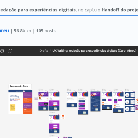
redação para experiências digitais
, no capítulo
Handoff do proj
breu
|
56.8k
xp |
105
posts