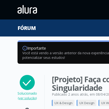
FÓRUM
Importante
Você está vendo a versão anterior da nova experiênci
potencializar seus estudos!
[Projeto] Faça 
Singularidade
Solucionado
Publicado 2 anos atrás
, em 08/04/2
(ver solução)
UX & Design
UX Design
UX Wr