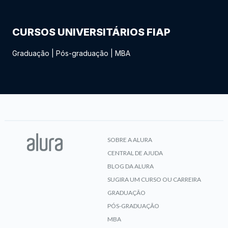
CURSOS UNIVERSITÁRIOS FIAP
Graduação
|
Pós-graduação
|
MBA
SOBRE A ALURA
CENTRAL DE AJUDA
BLOG DA ALURA
SUGIRA UM CURSO OU CARREIRA
GRADUAÇÃO
PÓS-GRADUAÇÃO
MBA