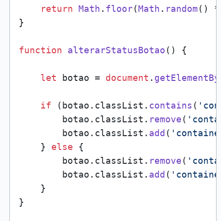
return
Math
.
floor
(
Math
.
random
() *
}

function
alterarStatusBotao
(
) {

let
 botao = 
document
.
getElementBy
if
 (botao.
classList
.
contains
(
'con
        botao.
classList
.
remove
(
'conta
        botao.
classList
.
add
(
'containe
    } 
else
 {

        botao.
classList
.
remove
(
'conta
        botao.
classList
.
add
(
'containe
    }    

}
