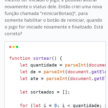
novamente o status dele. Então criei uma nova
função chamada "reiniciarBotao()", para
somente habilitar o botão de reiniciar, quando
o jogo for iniciado novamente e finalizado. Está
correto?
function
sortear
(
) {

let
 quantidade = 
parseInt
(
documen
let
 de = 
parseInt
(
document
.
getEle
let
 ate = 
parseInt
(
document
.
getEl
let
 sorteados = [];

for
 (
let
 i = 
0
; i < quantidade; i+