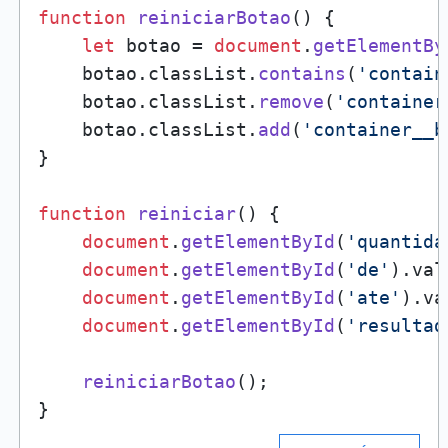
function
reiniciarBotao
(
) {

let
 botao = 
document
.
getElementBy
    botao.
classList
.
contains
(
'contain
    botao.
classList
.
remove
(
'container
    botao.
classList
.
add
(
'container__b
}

function
reiniciar
(
) {

document
.
getElementById
(
'quantida
document
.
getElementById
(
'de'
).
val
document
.
getElementById
(
'ate'
).
va
document
.
getElementById
(
'resultad
reiniciarBotao
();
