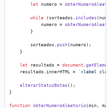
let
 numero = 
obterNumeroAleat
while
 (sorteados.
includes
(num
            numero = 
obterNumeroAleat
        }

        sorteados.
push
(numero);

    }

let
 resultado = 
document
.
getEleme
    resultado.
innerHTML
 = 
`<label cla
alterarStatusBotao
();

}

function
obterNumeroAleatorio
(
min, ma