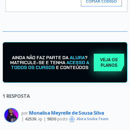
COPIAR CÓDIGO
AINDA NÃO FAZ PARTE DA
ALURA
?
VEJA OS
MATRICULE-SE E TENHA
ACESSO A
PLANOS
TODOS OS CURSOS
E CONTEÚDOS
1
RESPOSTA
Monalisa Meyrelle de Sousa Silva
por
|
4253k
xp |
9830
posts
Alura Scuba Team