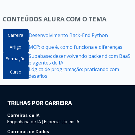
CONTEÚDOS ALURA COM O TEMA
Desenvolvimento Back-End Python
Carreira
MCP: o que é, como funciona e diferenças
Artigo
Supabase: desenvolvendo backend com BaaS
Formação
e agentes de IA
Lógica de programação: praticando com
Curso
desafios
TRILHAS POR CARREIRA
Carreiras de IA
Engenharia de IA
Especialista em IA
|
Carreiras de Dados