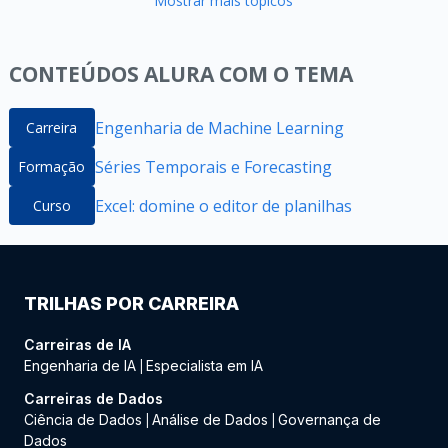
Mostrar mais tópicos
CONTEÚDOS ALURA COM O TEMA
Engenharia de Machine Learning
Carreira
Séries Temporais e Forecasting
Formação
Excel: domine o editor de planilhas
Curso
TRILHAS POR CARREIRA
Carreiras de IA
Engenharia de IA
Especialista em IA
|
Carreiras de Dados
Ciência de Dados
Análise de Dados
Governança de
|
|
Dados