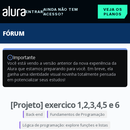
AINDA NÃO TEM
VEJA OS
ENTRAR
ACESSO?
PLANOS
FÓRUM
Importante
Você está vendo a versão anterior da nova experiência da
Alura que estamos preparando para você. Em breve, ela
ganha uma identidade visual novinha totalmente pensada
em potencializar seus estudos!
[Projeto] exercico 1,2,3,4,5 e 6
Back-end
Fundamentos de Programação
Lógica de programação: explore funções e listas