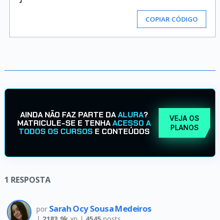
COPIAR CÓDIGO
AINDA NÃO FAZ PARTE DA
ALURA
?
VEJA OS
MATRICULE-SE E TENHA
ACESSO A
PLANOS
TODOS OS CURSOS
E CONTEÚDOS
1
RESPOSTA
Sarah Ocy Sousa Medeiros
por
|
2183.9k
xp |
4545
posts