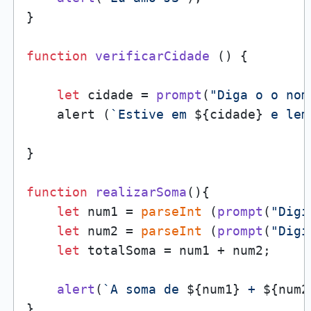
}

function
verificarCidade
 () {

let
 cidade = 
prompt
(
"Diga o o nom
    alert (
`Estive em 
${cidade}
 e lem
}

function
realizarSoma
(
){ 

let
 num1 = 
parseInt
 (
prompt
(
"Digi
let
 num2 = 
parseInt
 (
prompt
(
"Digi
let
 totalSoma = num1 + num2;

alert
(
`A soma de 
${num1}
 + 
${num2