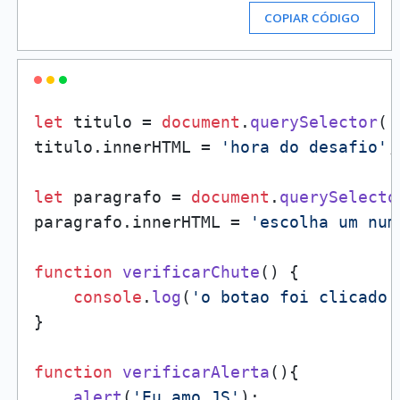
COPIAR CÓDIGO
let
 titulo = 
document
.
querySelector
(
'
titulo.
innerHTML
 = 
'hora do desafio'
;

let
 paragrafo = 
document
.
querySelecto
paragrafo.
innerHTML
 = 
'escolha um num
function
verificarChute
(
) {

console
.
log
(
'o botao foi clicado'
}

function
verificarAlerta
(
){

alert
(
'Eu amo JS'
);
