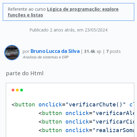
Referente ao curso
Lógica de programação: explore
funções e listas
Publicado 2 anos atrás
, em 23/05/2024
Bruno Lucca da Silva
por
|
31.4k
xp |
7
posts
Analista de sistemas e ERP
parte do Html
<
button
onclick
=
"verificarChute()"
cl
<
button
onclick
=
"verificarAle
<
button
onclick
=
"verificarCid
<
button
onclick
=
"realizarSoma