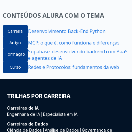
CONTEÚDOS ALURA COM O TEMA
Desenvolvimento Back-End Python
Carreira
MCP: o que é, como funciona e diferenças
Artigo
Supabase: desenvolvendo backend com BaaS
Formação
e agentes de IA
Redes e Protocolos: fundamentos da web
Curso
TRILHAS POR CARREIRA
Carreiras de IA
Engenharia de IA
Especialista em IA
|
Carreiras de Dados
Ciência de Dados
Análise de Dados
Governança de
|
|