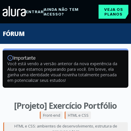
AINDA NÃO TEM
VEJA OS
ENTRAR
ACESSO?
PLANOS
FÓRUM
Importante
Você está vendo a versão anterior da nova experiência da
Alura que estamos preparando para você. Em breve, ela
ganha uma identidade visual novinha totalmente pensada
em potencializar seus estudos!
[Projeto] Exercício Portfólio
Front-end
HTML e CSS
HTML e CSS: ambientes de desenvolvimento, estrutura de