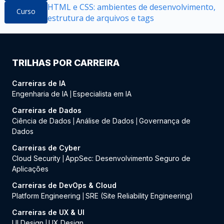
HTML e CSS: ambientes de desenvolvimento,
Curso
estrutura de arquivos e tags
TRILHAS POR CARREIRA
Carreiras de IA
Engenharia de IA
Especialista em IA
|
Carreiras de Dados
Ciência de Dados
Análise de Dados
Governança de
|
|
Dados
Carreiras de Cyber
Cloud Security
AppSec: Desenvolvimento Seguro de
|
Aplicações
Carreiras de DevOps & Cloud
Platform Engineering
SRE (Site Reliability Engineering)
|
Carreiras de UX & UI
UI Design
UX Design
|