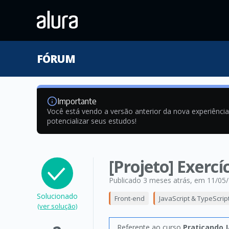
FÓRUM
Importante
Você está vendo a versão anterior da nova experiênci
potencializar seus estudos!
[Projeto] Exerc
Publicado 3 meses atrás
, em 11/05
Solucionado
Front-end
JavaScript & TypeScrip
(ver solução)
Referente ao curso
Praticando J