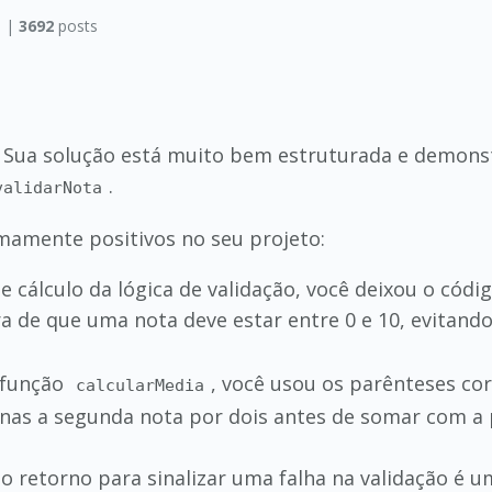
 |
3692
posts
o! Sua solução está muito bem estruturada e demons
.
validarNota
mamente positivos no seu projeto:
de cálculo da lógica de validação, você deixou o códi
ra de que uma nota deve estar entre 0 e 10, evitand
 função
, você usou os parênteses c
calcularMedia
penas a segunda nota por dois antes de somar com a 
 retorno para sinalizar uma falha na validação é u