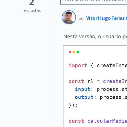
2
respostas
Vitor Hugo Farias
por
Nesta versão, o usuário po
import
 { createInt
const
 rl = 
createI
input
: process.
s
output
: process.
});

const
calcularMedi