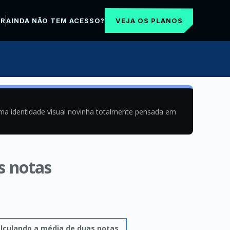
VEJA OS PLANOS
AR
AINDA NÃO TEM ACESSO?
uma identidade visual novinha totalmente pensada em
s notas
lculando a média de duas notas