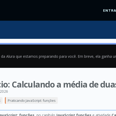
ENTR
a da Alura que estamos preparando para você. Em breve, ela ganha 
ício: Calculando a média de dua
/2026
t
Praticando JavaScript: funções
avaScript: funções
, no capítulo
JavaScript funções
e atividade
Ca