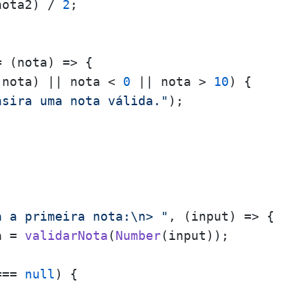
nota2) / 
2
;

= (
nota
) => {

(nota) || nota < 
0
 || nota > 
10
) {

nsira uma nota válida."
);

a a primeira nota:\n> "
, 
(
input
) =>
 {

a = 
validarNota
(
Number
(input));

=== 
null
) {
