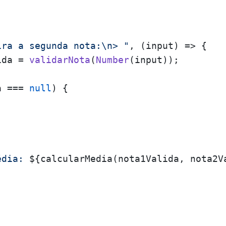
ira a segunda nota:\n> "
, 
(
input
) =>
 {

ida = 
validarNota
(
Number
(input));

a === 
null
) {

édia: 
${calcularMedia(nota1Valida, nota2V