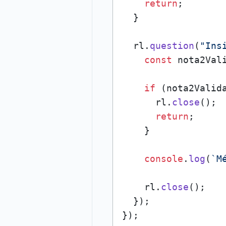
return
;

  }

  rl.
question
(
"Ins
const
 nota2Val
if
 (nota2Valid
      rl.
close
();

return
;

    }

console
.
log
(
`M
    rl.
close
();

  });
