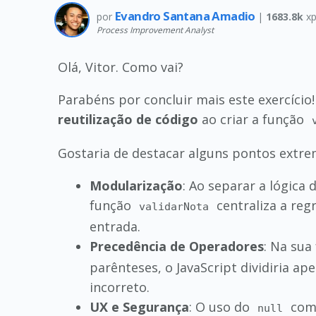
Evandro Santana Amadio
por
|
1683.8k
xp
Process Improvement Analyst
Olá, Vitor. Como vai?
Parabéns por concluir mais este exercíci
reutilização de código
ao criar a função
Gostaria de destacar alguns pontos extre
Modularização
: Ao separar a lógica 
função
centraliza a reg
validarNota
entrada.
Precedência de Operadores
: Na sua
parênteses, o JavaScript dividiria a
incorreto.
UX e Segurança
: O uso do
como
null