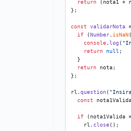
return
 (nota1 + 
};

const
validarNota
 
if
 (
Number
.
isNaN
console
.
log
(
"I
return
null
;

  }

return
 nota;

};

rl.
question
(
"Insir
const
 nota1Valid
if
 (nota1Valida 
    rl.
close
();
