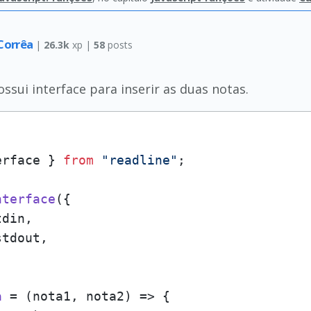
 Corrêa
|
26.3k
xp |
58
posts
ssui interface para inserir as duas notas.
erface } 
from
"readline"
;

nterface
({

tdin
,

stdout
,

a
 = (
nota1, nota2
) => {
