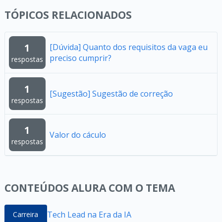
TÓPICOS RELACIONADOS
1
[Dúvida] Quanto dos requisitos da vaga eu
preciso cumprir?
respostas
1
[Sugestão] Sugestão de correção
respostas
1
Valor do cáculo
respostas
CONTEÚDOS ALURA COM O TEMA
Tech Lead na Era da IA
Carreira