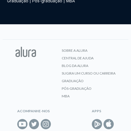
Graduação
|
Pós-graduação
|
MBA
SOBRE A ALURA
CENTRAL DE AJUDA
BLOG DA ALURA
SUGIRA UM CURSO OU CARREIRA
GRADUAÇÃO
PÓS-GRADUAÇÃO
MBA
ACOMPANHE-NOS
APPS