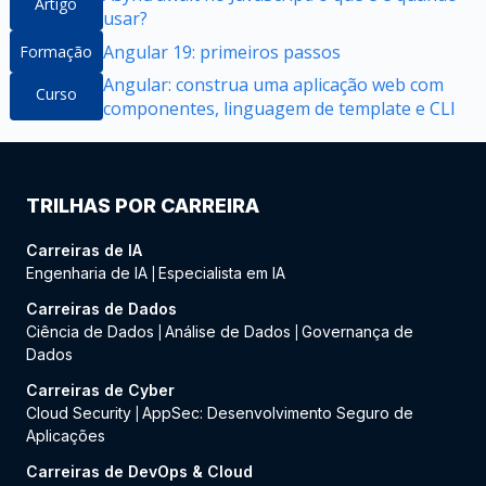
Artigo
usar?
Angular 19: primeiros passos
Formação
Angular: construa uma aplicação web com
Curso
componentes, linguagem de template e CLI
TRILHAS POR CARREIRA
Carreiras de IA
Engenharia de IA
Especialista em IA
|
Carreiras de Dados
Ciência de Dados
Análise de Dados
Governança de
|
|
Dados
Carreiras de Cyber
Cloud Security
AppSec: Desenvolvimento Seguro de
|
Aplicações
Carreiras de DevOps & Cloud