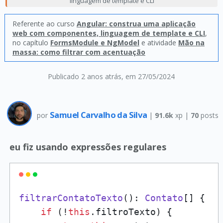
linguagem de template e CLI
Referente ao curso
Angular: construa uma aplicação
web com componentes, linguagem de template e CLI
,
no capítulo
FormsModule e NgModel
e atividade
Mão na
massa: como filtrar com acentuação
Publicado 2 anos atrás
, em 27/05/2024
Samuel Carvalho da Silva
por
|
91.6k
xp |
70
posts
eu fiz usando expressões regulares
filtrarContatoTexto
(): 
Contato
[] {

if
 (!
this
.
filtroTexto
) {
