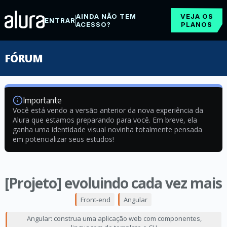
AINDA NÃO TEM
VEJA OS
ENTRAR
ACESSO?
PLANOS
FÓRUM
Importante
Você está vendo a versão anterior da nova experiência da
Alura que estamos preparando para você. Em breve, ela
ganha uma identidade visual novinha totalmente pensada
em potencializar seus estudos!
[Projeto] evoluindo cada vez mais
Front-end
Angular
Angular: construa uma aplicação web com componentes,