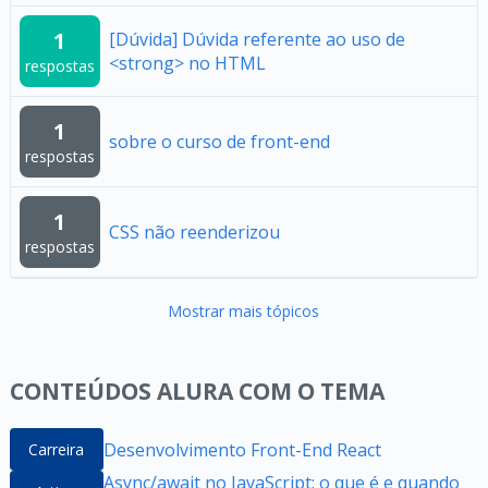
1
[Dúvida] Dúvida referente ao uso de
<strong> no HTML
respostas
1
sobre o curso de front-end
respostas
1
CSS não reenderizou
respostas
Mostrar mais tópicos
CONTEÚDOS ALURA COM O TEMA
Desenvolvimento Front-End React
Carreira
Async/await no JavaScript: o que é e quando