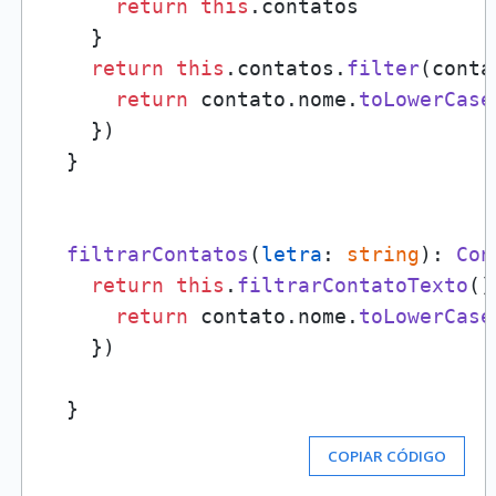
return
this
.
contatos
    }

return
this
.
contatos
.
filter
(
conta
return
 contato.
nome
.
toLowerCase
    })

  }

filtrarContatos
(
letra
: 
string
): 
Con
return
this
.
filtrarContatoTexto
()
return
 contato.
nome
.
toLowerCase
    })

COPIAR CÓDIGO