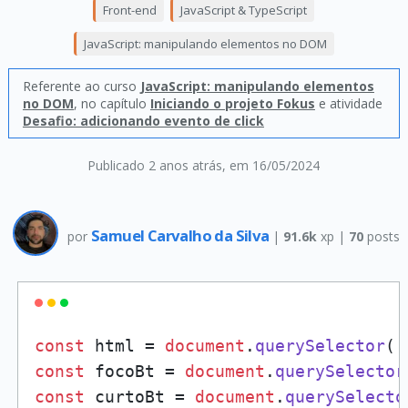
Front-end
JavaScript & TypeScript
JavaScript: manipulando elementos no DOM
Referente ao curso
JavaScript: manipulando elementos
no DOM
, no capítulo
Iniciando o projeto Fokus
e atividade
Desafio: adicionando evento de click
Publicado 2 anos atrás
, em 16/05/2024
Samuel Carvalho da Silva
por
|
91.6k
xp |
70
posts
const
 html = 
document
.
querySelector
(
'
const
 focoBt = 
document
.
querySelector
const
 curtoBt = 
document
.
querySelecto