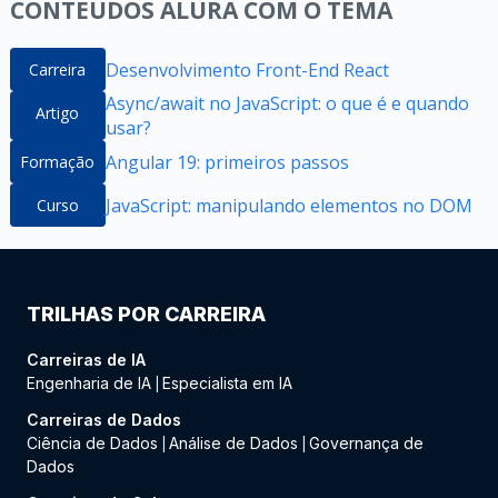
CONTEÚDOS ALURA COM O TEMA
Desenvolvimento Front-End React
Carreira
Async/await no JavaScript: o que é e quando
Artigo
usar?
Angular 19: primeiros passos
Formação
JavaScript: manipulando elementos no DOM
Curso
TRILHAS POR CARREIRA
Carreiras de IA
Engenharia de IA
Especialista em IA
|
Carreiras de Dados
Ciência de Dados
Análise de Dados
Governança de
|
|
Dados