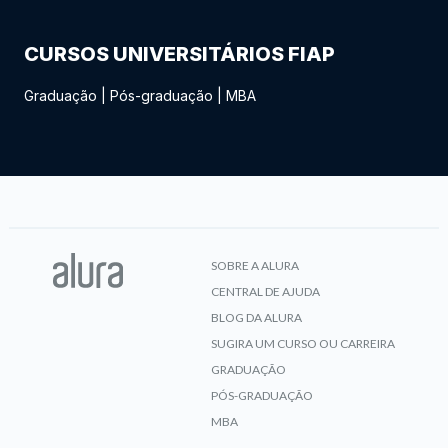
CURSOS UNIVERSITÁRIOS FIAP
Graduação
|
Pós-graduação
|
MBA
SOBRE A ALURA
CENTRAL DE AJUDA
BLOG DA ALURA
SUGIRA UM CURSO OU CARREIRA
GRADUAÇÃO
PÓS-GRADUAÇÃO
MBA