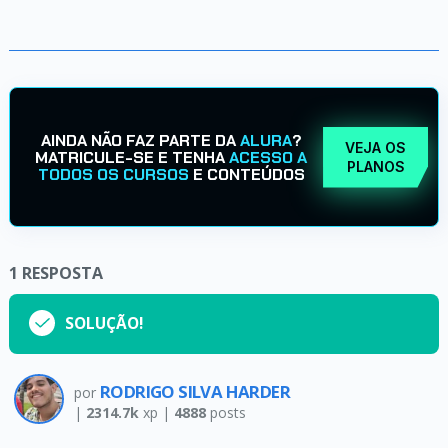
AINDA NÃO FAZ PARTE DA
ALURA
?
VEJA OS
MATRICULE-SE E TENHA
ACESSO A
PLANOS
TODOS OS CURSOS
E CONTEÚDOS
1
RESPOSTA
SOLUÇÃO!
RODRIGO SILVA HARDER
por
|
2314.7k
xp |
4888
posts