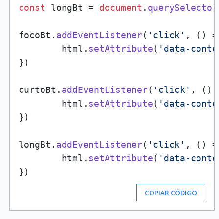
const
 longBt = 
document
.
querySelector
focoBt.
addEventListener
(
'click'
, 
() =
        html.
setAttribute
(
'data-conte
})

curtoBt.
addEventListener
(
'click'
, 
() 
        html.
setAttribute
(
'data-conte
})

longBt.
addEventListener
(
'click'
, 
() =
        html.
setAttribute
(
'data-conte
COPIAR CÓDIGO