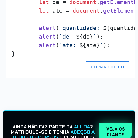
let
 de = 
document
.
getElementB
let
 ate = 
document
.
getElement
alert
(
`quantidade: 
${quantida
alert
(
`de: 
${de}
`
);

alert
(
`ate: 
${ate}
`
);

COPIAR CÓDIGO
AINDA NÃO FAZ PARTE DA
ALURA
?
VEJA OS
MATRICULE-SE E TENHA
ACESSO A
PLANOS
TODOS OS CURSOS
E CONTEÚDOS