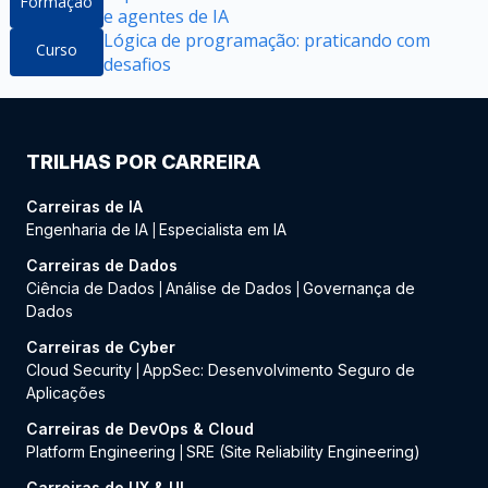
Formação
e agentes de IA
Lógica de programação: praticando com
Curso
desafios
TRILHAS POR CARREIRA
Carreiras de IA
Engenharia de IA
Especialista em IA
|
Carreiras de Dados
Ciência de Dados
Análise de Dados
Governança de
|
|
Dados
Carreiras de Cyber
Cloud Security
AppSec: Desenvolvimento Seguro de
|
Aplicações
Carreiras de DevOps & Cloud
Platform Engineering
SRE (Site Reliability Engineering)
|
Carreiras de UX & UI