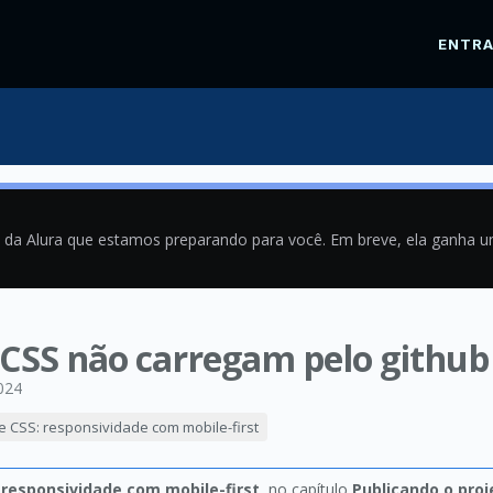
ENTR
a da Alura que estamos preparando para você. Em breve, ela ganha 
os CSS não carregam pelo github
024
e CSS: responsividade com mobile-first
 responsividade com mobile-first
, no capítulo
Publicando o proj