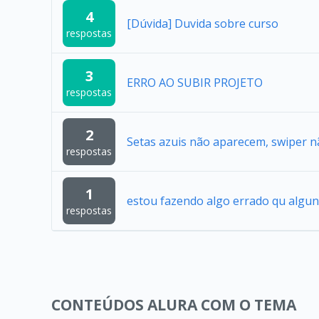
4
[Dúvida] Duvida sobre curso
respostas
3
ERRO AO SUBIR PROJETO
respostas
2
Setas azuis não aparecem, swiper n
respostas
1
estou fazendo algo errado qu algun
respostas
CONTEÚDOS ALURA COM O TEMA