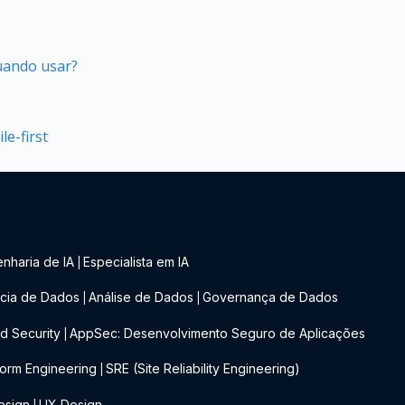
quando usar?
e-first
nharia de IA
Especialista em IA
|
cia de Dados
Análise de Dados
Governança de Dados
|
|
d Security
AppSec: Desenvolvimento Seguro de Aplicações
|
form Engineering
SRE (Site Reliability Engineering)
|
esign
UX Design