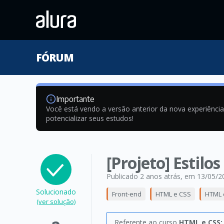
FÓRUM
Importante
Você está vendo a versão anterior da nova experiênci
potencializar seus estudos!
[Projeto] Estil
Publicado 2 anos atrás
, em 13/05/2
Solucionado
Front-end
HTML e CSS
HTML 
(ver solução)
Referente ao curso
HTML e CSS: