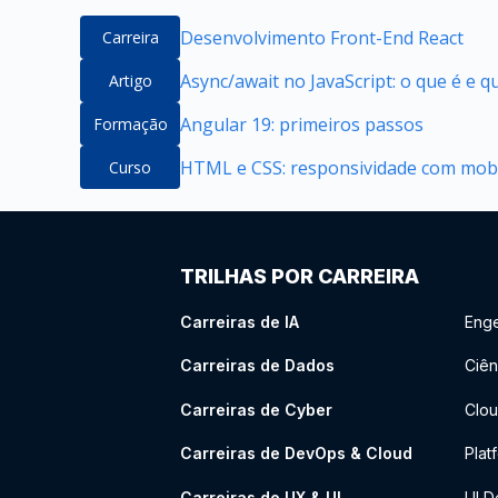
Desenvolvimento Front-End React
Carreira
Async/await no JavaScript: o que é e 
Artigo
Angular 19: primeiros passos
Formação
HTML e CSS: responsividade com mobil
Curso
TRILHAS POR CARREIRA
Carreiras de IA
Enge
Carreiras de Dados
Ciên
Carreiras de Cyber
Clou
Carreiras de DevOps & Cloud
Plat
Carreiras de UX & UI
UI D