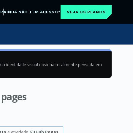
VEJA OS PLANOS
AR
AINDA NÃO TEM ACESSO?
uma identidade visual novinha totalmente pensada em
 pages
eto
e atividade
GitHub Pages