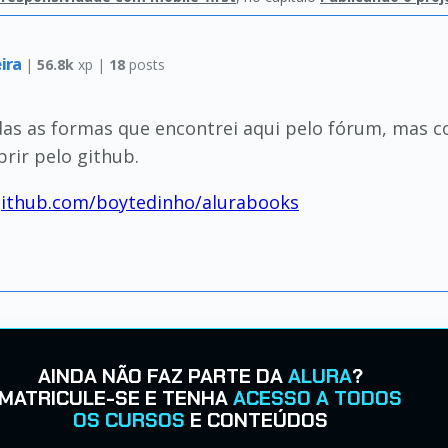
eira
|
56.8k
xp |
18
posts
odas as formas que encontrei aqui pelo fórum, mas c
rir pelo github.
github.com/boytedinho/alurabooks
AINDA NÃO FAZ PARTE DA
ALURA
?
MATRICULE-SE E TENHA
ACESSO A TODOS
OS CURSOS
E CONTEÚDOS