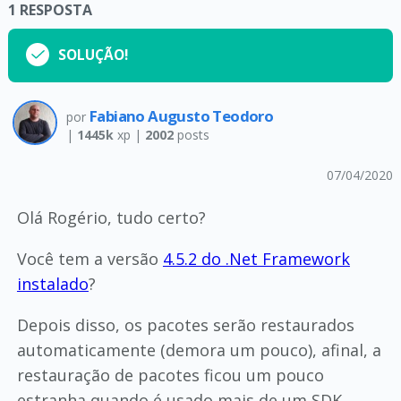
1
RESPOSTA
SOLUÇÃO!
Fabiano Augusto Teodoro
por
|
1445k
xp |
2002
posts
07/04/2020
Olá Rogério, tudo certo?
Você tem a versão
4.5.2 do .Net Framework
instalado
?
Depois disso, os pacotes serão restaurados
automaticamente (demora um pouco), afinal, a
restauração de pacotes ficou um pouco
estranha quando é usado mais de um SDK.