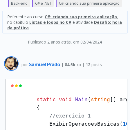
Back-end
C# e .NET
C#: criando sua primeira aplicação
Referente ao curso
C#: criando sua primeira aplicação
,
no capítulo
Listas e loops no C#
e atividade
Desafio: hora
da prática
Publicado 2 anos atrás
, em 02/04/2024
Samuel Prado
por
|
84.5k
xp |
12
posts
static
void
Main
(
string
[] arg
        {

//exercicio 1
            ExibirOperacoesBasicas(
10