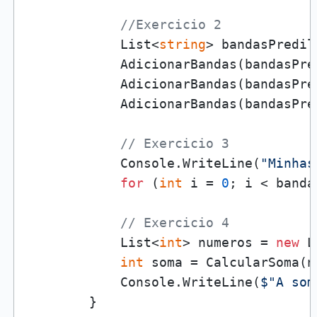
//Exercicio 2
            List<
string
> bandasPredil
            AdicionarBandas(bandasPre
            AdicionarBandas(bandasPre
            AdicionarBandas(bandasPre
// Exercicio 3
            Console.WriteLine(
"Minhas
for
 (
int
 i = 
0
; i < banda
// Exercicio 4
            List<
int
> numeros = 
new
 L
int
 soma = CalcularSoma(nu
            Console.WriteLine(
$"A som
        }
