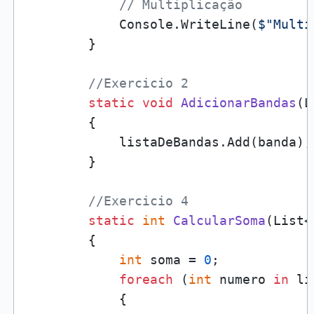
// Multiplicação
            Console.WriteLine(
$"Multi
        }

//Exercicio 2
static
void
AdicionarBandas
(
L
        {

            listaDeBandas.Add(banda);

        }

//Exercicio 4
static
int
CalcularSoma
(
List<
        {

int
 soma = 
0
;

foreach
 (
int
 numero 
in
 li
            {
