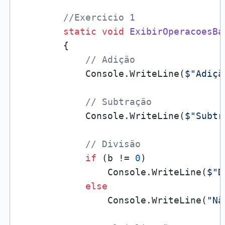
//Exercicio 1
static
void
ExibirOperacoesBa
        {

// Adição
            Console.WriteLine(
$"Adiçã
// Subtração
            Console.WriteLine(
$"Subtr
// Divisão
if
 (b != 
0
)

                Console.WriteLine(
$"D
else
                Console.WriteLine(
"Nã