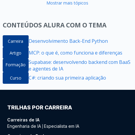
Mostrar mais tópicos
CONTEÚDOS ALURA COM O TEMA
Desenvolvimento Back-End Python
Carreira
MCP: o que é, como funciona e diferenças
Artigo
Supabase: desenvolvendo backend com BaaS
Formação
e agentes de IA
C#: criando sua primeira aplicação
Curso
TRILHAS POR CARREIRA
Carreiras de IA
Engenharia de IA
Especialista em IA
|