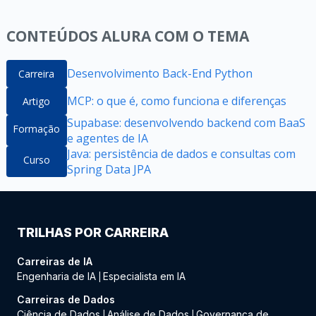
CONTEÚDOS ALURA COM O TEMA
Desenvolvimento Back-End Python
Carreira
MCP: o que é, como funciona e diferenças
Artigo
Supabase: desenvolvendo backend com BaaS
Formação
e agentes de IA
Java: persistência de dados e consultas com
Curso
Spring Data JPA
TRILHAS POR CARREIRA
Carreiras de IA
Engenharia de IA
Especialista em IA
|
Carreiras de Dados
Ciência de Dados
Análise de Dados
Governança de
|
|