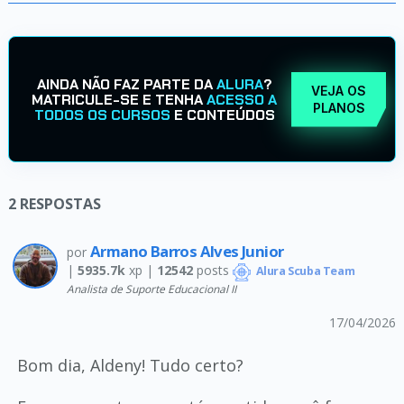
AINDA NÃO FAZ PARTE DA
ALURA
?
VEJA OS
MATRICULE-SE E TENHA
ACESSO A
PLANOS
TODOS OS CURSOS
E CONTEÚDOS
2
RESPOSTAS
Armano Barros Alves Junior
por
|
5935.7k
xp |
12542
posts
Alura Scuba Team
Analista de Suporte Educacional II
17/04/2026
Bom dia, Aldeny! Tudo certo?