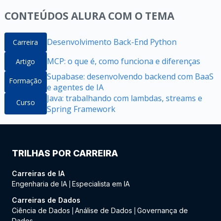
CONTEÚDOS ALURA COM O TEMA
Desenvolvimento Back-End Python
Carreira
MCP: o que é, como funciona e diferenças
Artigo
Supabase: desenvolvendo backend com BaaS
Formação
e agentes de IA
Java: trabalhando com lambdas, streams e
Curso
Spring Framework
TRILHAS POR CARREIRA
Carreiras de IA
Engenharia de IA
Especialista em IA
|
Carreiras de Dados
Ciência de Dados
Análise de Dados
Governança de
|
|
Dados