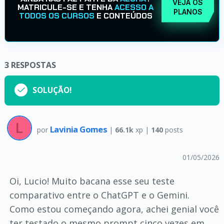
VEJA OS
MATRICULE-SE E TENHA
ACESSO A
PLANOS
TODOS OS CURSOS
E CONTEÚDOS
3
RESPOSTAS
SOLUÇÃO!
Lavinia Gomes
por
|
66.1k
xp |
140
posts
01/05/2026
Oi, Lucio! Muito bacana esse seu teste
comparativo entre o ChatGPT e o Gemini.
​Como estou começando agora, achei genial você
ter testado o mesmo prompt cinco vezes em