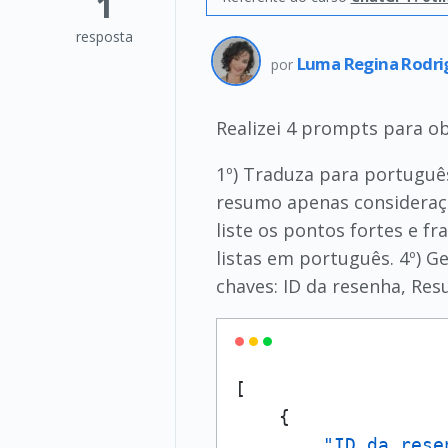
1
resposta
Luma Regina Rodri
por
Realizei 4 prompts para obt
1º) Traduza para português a
resumo apenas consideraçõ
liste os pontos fortes e f
listas em português. 4º) 
chaves: ID da resenha, Res
[
{
"ID da rese