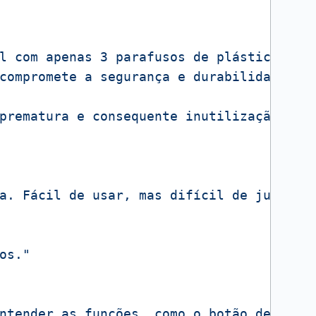
l com apenas 3 parafusos de plástico."
,
compromete a segurança e durabilidade."
prematura e consequente inutilização do 
a. Fácil de usar, mas difícil de julgar 
os."
ntender as funções, como o botão de frut