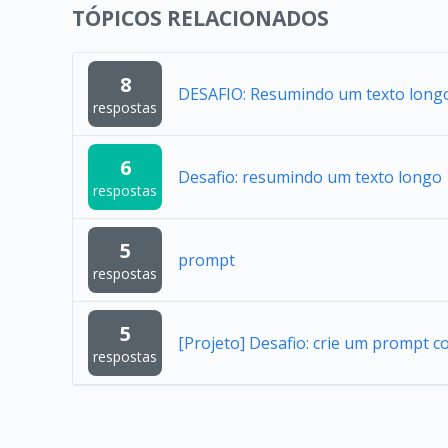
TÓPICOS RELACIONADOS
8
DESAFIO: Resumindo um texto long
respostas
6
Desafio: resumindo um texto longo
respostas
5
prompt
respostas
5
[Projeto] Desafio: crie um prompt c
respostas