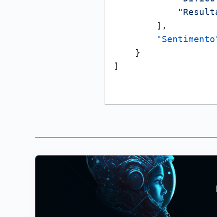
"Result
]
,
"Sentimento
}
]