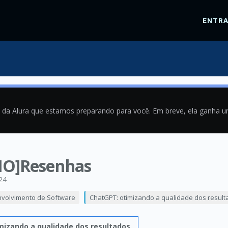
ENTR
a da Alura que estamos preparando para você. Em breve, ela ganha 
FIO]Resenhas
24
nvolvimento de Software
ChatGPT: otimizando a qualidade dos result
mizando a qualidade dos resultados