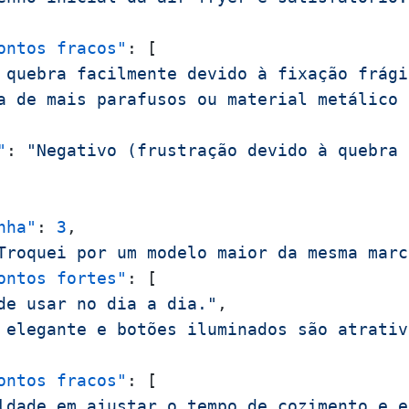
ontos fracos"
:
[
 quebra facilmente devido à fixação frági
a de mais parafusos ou material metálico 
"
:
"Negativo (frustração devido à quebra 
nha"
:
3
,
Troquei por um modelo maior da mesma marc
ontos fortes"
:
[
de usar no dia a dia."
,
 elegante e botões iluminados são atrativ
ontos fracos"
:
[
ldade em ajustar o tempo de cozimento e e