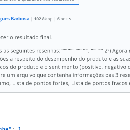
gues Barbosa
|
102.8k
xp |
6
posts
er o resultado final.
s seguintes resenhas: “”” “””, “”” “””, “”” “”” 2º) Ago
es a respeito do desempenho do produto e as suas f
racos do produto e o sentimento (positivo, negativo
Gere um arquivo que contenha informações das 3 re
umo, Lista de pontos fortes, Lista de pontos fracos
nha"
:
1
,