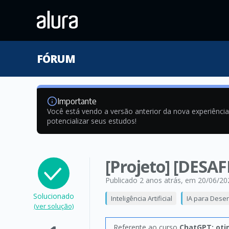
FÓRUM
Importante
Você está vendo a versão anterior da nova experiênci
potencializar seus estudos!
[Projeto] [DESA
Publicado 2 anos atrás
, em 20/06/20
Solucionado
Inteligência Artificial
IA para Dese
(ver solução)
Referente ao curso
ChatGPT: oti