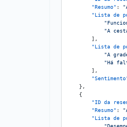
"Resumo"
:
"
"Lista de p
"Funcio
"A cest
]
,
"Lista de p
"A grad
"Há fal
]
,
"Sentimento
}
,
{
"ID da rese
"Resumo"
:
"
"Lista de p
"Desemp