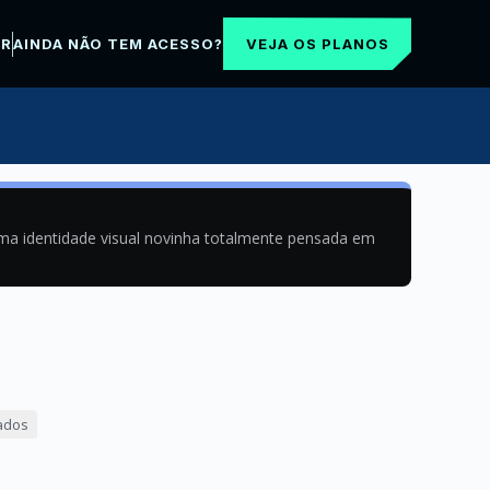
VEJA OS PLANOS
AR
AINDA NÃO TEM ACESSO?
uma identidade visual novinha totalmente pensada em
ados