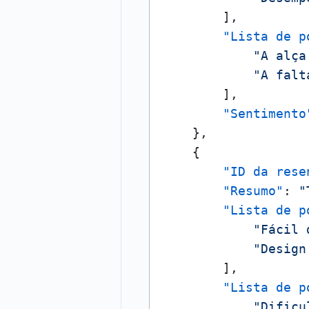
]
,
"Lista de p
"A alça
"A falt
]
,
"Sentimento
}
,
{
"ID da rese
"Resumo"
:
"
"Lista de p
"Fácil 
"Design
]
,
"Lista de p
"Dificu