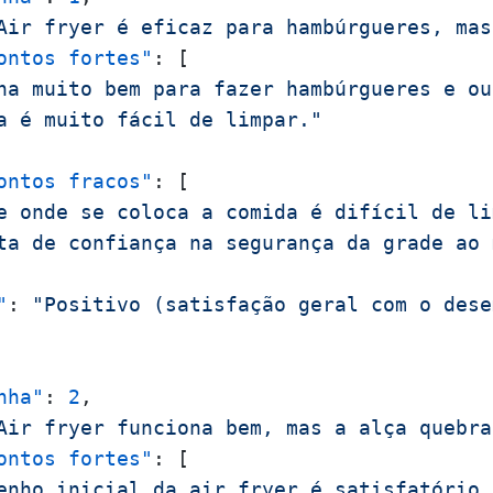
Air fryer é eficaz para hambúrgueres, mas
ontos fortes"
:
[
na muito bem para fazer hambúrgueres e ou
a é muito fácil de limpar."
ontos fracos"
:
[
e onde se coloca a comida é difícil de li
ta de confiança na segurança da grade ao 
"
:
"Positivo (satisfação geral com o dese
nha"
:
2
,
Air fryer funciona bem, mas a alça quebra
ontos fortes"
:
[
enho inicial da air fryer é satisfatório.