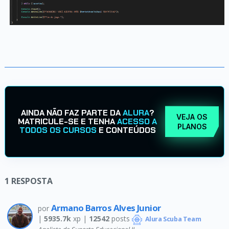
AINDA NÃO FAZ PARTE DA
ALURA
?
VEJA OS
MATRICULE-SE E TENHA
ACESSO A
PLANOS
TODOS OS CURSOS
E CONTEÚDOS
1
RESPOSTA
Armano Barros Alves Junior
por
|
5935.7k
xp |
12542
posts
Alura Scuba Team
Analista de Suporte Educacional II