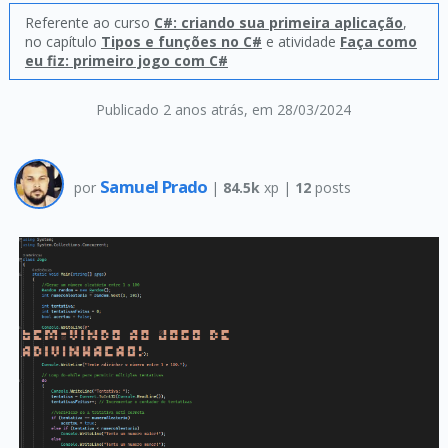
Referente ao curso
C#: criando sua primeira aplicação
,
no capítulo
Tipos e funções no C#
e atividade
Faça como
eu fiz: primeiro jogo com C#
Publicado 2 anos atrás
, em 28/03/2024
Samuel Prado
por
|
84.5k
xp |
12
posts