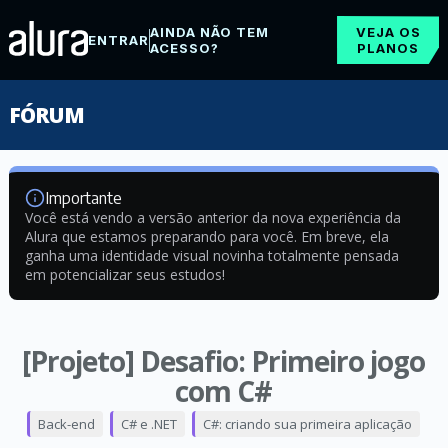
AINDA NÃO TEM
VEJA OS
ENTRAR
ACESSO?
PLANOS
FÓRUM
Importante
Você está vendo a versão anterior da nova experiência da
Alura que estamos preparando para você. Em breve, ela
ganha uma identidade visual novinha totalmente pensada
em potencializar seus estudos!
[Projeto] Desafio: Primeiro jogo
com C#
Back-end
C# e .NET
C#: criando sua primeira aplicação