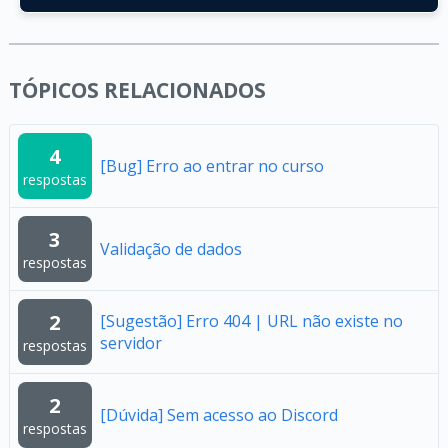
TÓPICOS RELACIONADOS
4
[Bug] Erro ao entrar no curso
respostas
3
Validação de dados
respostas
2
[Sugestão] Erro 404 | URL não existe no
servidor
respostas
2
[Dúvida] Sem acesso ao Discord
respostas