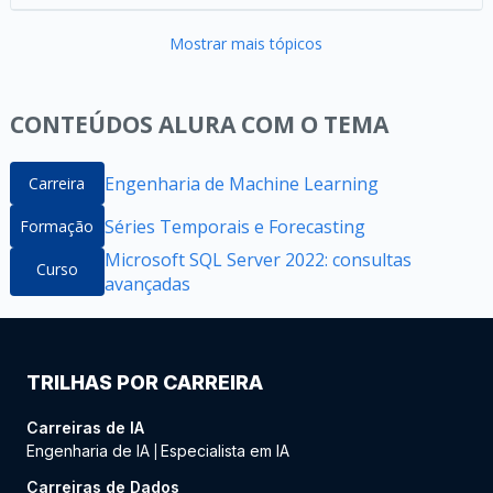
Mostrar mais tópicos
CONTEÚDOS ALURA COM O TEMA
Engenharia de Machine Learning
Carreira
Séries Temporais e Forecasting
Formação
Microsoft SQL Server 2022: consultas
Curso
avançadas
TRILHAS POR CARREIRA
Carreiras de IA
Engenharia de IA
Especialista em IA
|
Carreiras de Dados