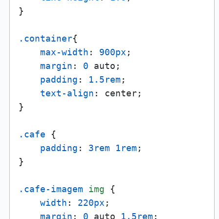
}

.container
{

max-width
: 
900px
;

margin
: 
0
 auto;

padding
: 
1.5rem
;

text-align
: center;

}

.cafe
 {

padding
: 
3rem
1rem
;

}

.cafe-imagem
img
 {

width
: 
220px
;

margin
: 
0
 auto 
1.5rem
;
