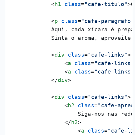
<
h1
class
=
"cafe-titulo"
>
C
<
p
class
=
"cafe-paragrafo"
            Aqui, cada xícara é prepa
            Sinta o aroma, aproveite 
<
div
class
=
"cafe-links"
>
<
a
class
=
"cafe-links-
<
a
class
=
"cafe-links-
</
div
>
<
div
class
=
"cafe-links"
>
<
h2
class
=
"cafe-apres
                    Siga-nos nas redes
</
h2
>
<
a
class
=
"cafe-li