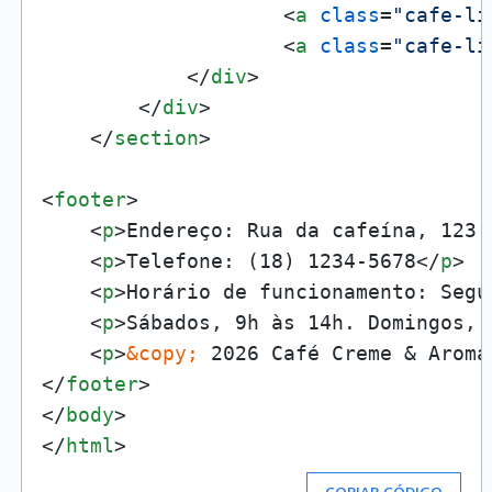
<
a
class
=
"cafe-li
<
a
class
=
"cafe-li
</
div
>
</
div
>
</
section
>
<
footer
>
<
p
>
Endereço: Rua da cafeína, 123.
<
p
>
Telefone: (18) 1234-5678
</
p
>
<
p
>
Horário de funcionamento: Segu
<
p
>
Sábados, 9h às 14h. Domingos, 
<
p
>
&copy;
 2026 Café Creme & Aroma
</
footer
>
</
body
>
</
html
>