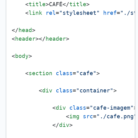
<
title
>
CAFÉ
</
title
>
<
link
rel
=
"stylesheet"
href
=
"./st
</
head
>
<
header
>
</
header
>
<
body
>
<
section
class
=
"cafe"
>
<
div
class
=
"container"
>
<
div
class
=
"cafe-imagem"
>
<
img
src
=
"./cafe.png"
</
div
>