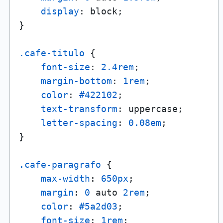
display
: block;

}

.cafe-titulo
 {

font-size
: 
2.4rem
;

margin-bottom
: 
1rem
;

color
: 
#422102
;

text-transform
: uppercase;

letter-spacing
: 
0.08em
;

}

.cafe-paragrafo
 {

max-width
: 
650px
;

margin
: 
0
 auto 
2rem
;

color
: 
#5a2d03
;

font-size
: 
1rem
;
