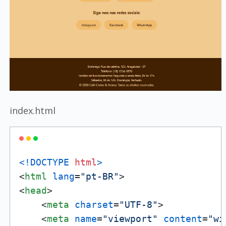
index.html
<!DOCTYPE 
html
>
<
html
lang
=
"pt-BR"
>
<
head
>
<
meta
charset
=
"UTF-8"
>
<
meta
name
=
"viewport"
content
=
"wi