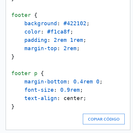
footer
 {

background
: 
#422102
;

color
: 
#f1ca8f
;

padding
: 
2rem
1rem
;

margin-top
: 
2rem
;

}

footer
p
 {

margin-bottom
: 
0.4rem
0
;

font-size
: 
0.9rem
;

text-align
: center;

COPIAR CÓDIGO