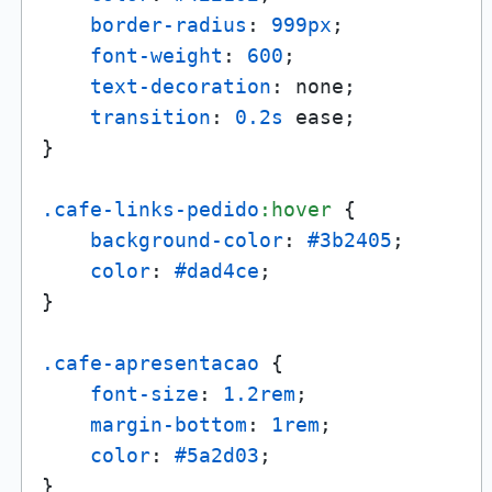
border-radius
: 
999px
;

font-weight
: 
600
;

text-decoration
: none;

transition
: 
0.2s
 ease;

}

.cafe-links-pedido
:hover
 {

background-color
: 
#3b2405
;

color
: 
#dad4ce
;

}

.cafe-apresentacao
 {

font-size
: 
1.2rem
;

margin-bottom
: 
1rem
;

color
: 
#5a2d03
;

}
