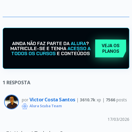
AINDA NÃO FAZ PARTE DA
ALURA
?
VEJA OS
MATRICULE-SE E TENHA
ACESSO A
PLANOS
TODOS OS CURSOS
E CONTEÚDOS
1
RESPOSTA
Victor Costa Santos
por
|
3610.7k
xp |
7566
posts
Alura Scuba Team
17/03/2026