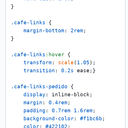
}

.cafe-links
 {

margin-bottom
: 
2rem
;

}

.cafe-links
:hover
 {

transform
: 
scale
(
1.05
);

transition
: 
0.2s
 ease;}

.cafe-links-pedido
 {

display
: inline-block;

margin
: 
0.4rem
;

padding
: 
0.7rem
1.6rem
;

background-color
: 
#f1bc6b
;

color
: 
#422102
;
