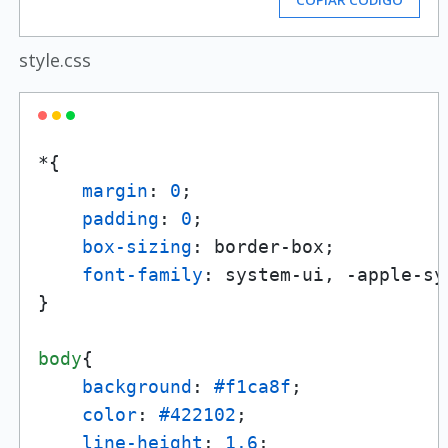
COPIAR CÓDIGO
style.css
*{

margin
: 
0
;

padding
: 
0
;

box-sizing
: border-box;

font-family
: system-ui, -apple-sy
}

body
{

background
: 
#f1ca8f
;

color
: 
#422102
;

line-height
: 
1.6
;
